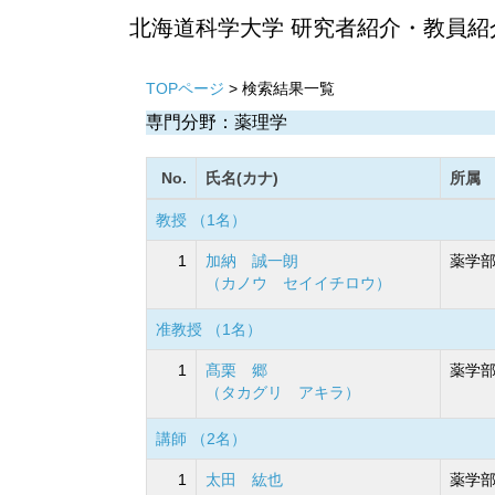
北海道科学大学 研究者紹介・教員紹
TOPページ
> 検索結果一覧
専門分野：薬理学
No.
氏名(カナ)
所属
教授 （1名）
1
加納 誠一朗
薬学部
（カノウ セイイチロウ）
准教授 （1名）
1
髙栗 郷
薬学部
（タカグリ アキラ）
講師 （2名）
1
太田 紘也
薬学部