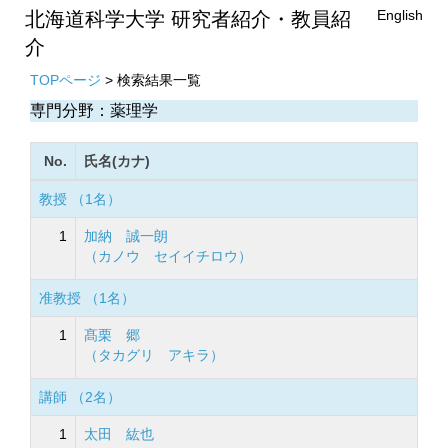
English
北海道科学大学 研究者紹介・教員紹
介
TOPページ
> 検索結果一覧
専門分野：薬理学
No.
氏名(カナ)
教授 （1名）
1
加納 誠一朗
（カノウ セイイチロウ）
准教授 （1名）
1
髙栗 郷
（タカグリ アキラ）
講師 （2名）
1
太田 紘也