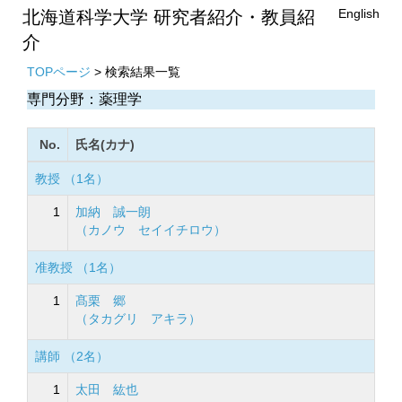
English
北海道科学大学 研究者紹介・教員紹
介
TOPページ
> 検索結果一覧
専門分野：薬理学
No.
氏名(カナ)
教授 （1名）
1
加納 誠一朗
（カノウ セイイチロウ）
准教授 （1名）
1
髙栗 郷
（タカグリ アキラ）
講師 （2名）
1
太田 紘也