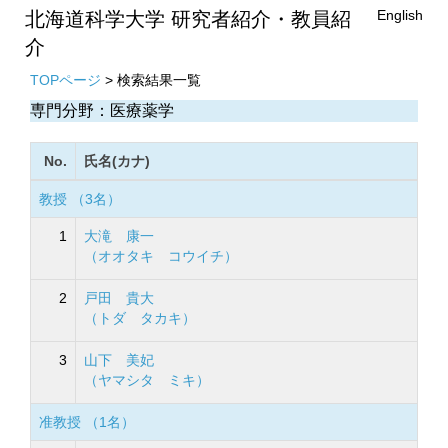
English
北海道科学大学 研究者紹介・教員紹
介
TOPページ
> 検索結果一覧
専門分野：医療薬学
No.
氏名(カナ)
教授 （3名）
1
大滝 康一
（オオタキ コウイチ）
2
戸田 貴大
（トダ タカキ）
3
山下 美妃
（ヤマシタ ミキ）
准教授 （1名）