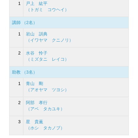
1
戸上 紘平
（トガミ コウヘイ）
講師 （2名）
1
岩山 訓典
（イワヤマ クニノリ）
2
水谷 怜子
（ミズタニ レイコ）
助教 （3名）
1
青山 剛
（アオヤマ ツヨシ）
2
阿部 孝行
（アベ タカユキ）
3
星 貴薫
（ホシ タカノブ）