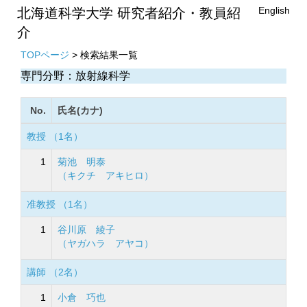
English
北海道科学大学 研究者紹介・教員紹
介
TOPページ
> 検索結果一覧
専門分野：放射線科学
No.
氏名(カナ)
教授 （1名）
1
菊池 明泰
（キクチ アキヒロ）
准教授 （1名）
1
谷川原 綾子
（ヤガハラ アヤコ）
講師 （2名）
1
小倉 巧也