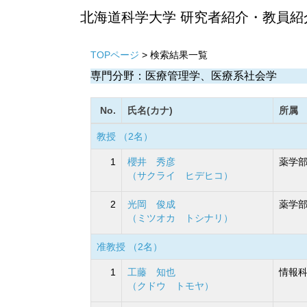
北海道科学大学 研究者紹介・教員紹
TOPページ
> 検索結果一覧
専門分野：医療管理学、医療系社会学
No.
氏名(カナ)
所属
教授 （2名）
1
櫻井 秀彦
薬学部
（サクライ ヒデヒコ）
2
光岡 俊成
薬学部
（ミツオカ トシナリ）
准教授 （2名）
1
工藤 知也
情報科
（クドウ トモヤ）