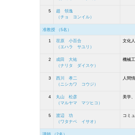
5
趙 領逸
（チョ ヨンイル）
准教授 （5名）
1
荏原 小百合
文化
（エハラ サユリ）
2
成田 大祐
機械工
（ナリタ ダイスケ）
3
西川 孝二
人間情
（ニシカワ コウジ）
4
丸山 松彦
美学、
（マルヤマ マツヒコ）
5
渡辺 功
コミュ
（ワタナベ イサオ）
講師 （2名）