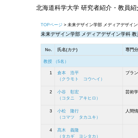
北海道科学大学 研究者紹介・教員紹
TOPページ
> 未来デザイン学部 メディアデザイ
未来デザイン学部 メディアデザイン学科 教
No.
氏名(カナ)
専門
教授 （5名）
1
倉本 浩平
ブラン
（クラモト コウヘイ）
2
小谷 彰宏
芸術学
（コタニ アキヒロ）
3
小松 隆行
人間情
（コマツ タカユキ）
4
髙木 義隆
（タカギ ヨシタカ）