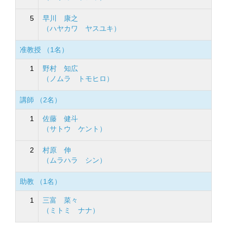
5
早川 康之
（ハヤカワ ヤスユキ）
准教授 （1名）
1
野村 知広
（ノムラ トモヒロ）
講師 （2名）
1
佐藤 健斗
（サトウ ケント）
2
村原 伸
（ムラハラ シン）
助教 （1名）
1
三富 菜々
（ミトミ ナナ）