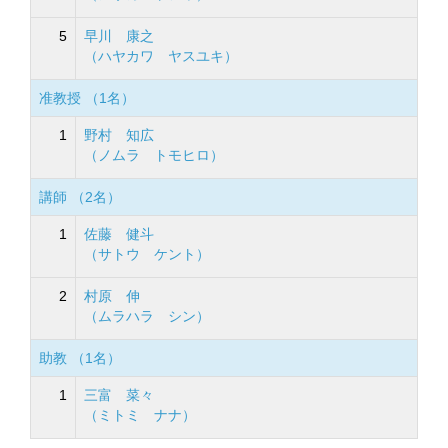
5
早川 康之
（ハヤカワ ヤスユキ）
准教授 （1名）
1
野村 知広
（ノムラ トモヒロ）
講師 （2名）
1
佐藤 健斗
（サトウ ケント）
2
村原 伸
（ムラハラ シン）
助教 （1名）
1
三富 菜々
（ミトミ ナナ）