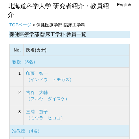
English
北海道科学大学 研究者紹介・教員紹
介
TOPページ
> 保健医療学部 臨床工学科
保健医療学部 臨床工学科 教員一覧
No.
氏名(カナ)
教授 （3名）
1
印藤 智一
（インドウ トモカズ）
2
古谷 大輔
（フルヤ ダイスケ）
3
三浦 寛子
（ミウラ ヒロコ）
准教授 （4名）