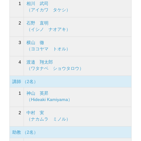
1
相川 武司
（アイカワ タケシ）
2
石野 直明
（イシノ ナオアキ）
3
横山 徹
（ヨコヤマ トオル）
4
渡邉 翔太郎
（ワタナベ ショウタロウ）
講師 （2名）
1
神山 英昇
（Hideaki Kamiyama）
2
中村 実
（ナカムラ ミノル）
助教 （2名）