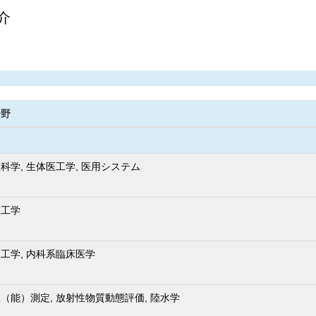
介
分野
科学, 生体医工学, 医用システム
医工学
工学, 内科系臨床医学
（能）測定, 放射性物質動態評価, 陸水学