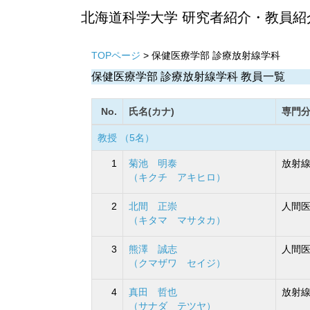
北海道科学大学 研究者紹介・教員紹
TOPページ
> 保健医療学部 診療放射線学科
保健医療学部 診療放射線学科 教員一覧
No.
氏名(カナ)
専門
教授 （5名）
1
菊池 明泰
放射線
（キクチ アキヒロ）
2
北間 正崇
人間
（キタマ マサタカ）
3
熊澤 誠志
人間医
（クマザワ セイジ）
4
真田 哲也
放射線
（サナダ テツヤ）