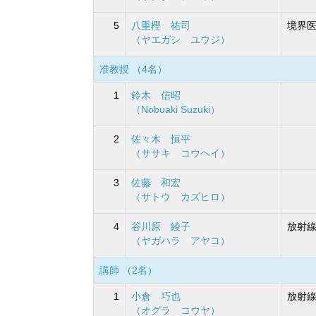
5
八重樫 祐司
境界
（ヤエガシ ユウジ）
准教授 （4名）
1
鈴木 信昭
（Nobuaki Suzuki）
2
佐々木 恒平
（ササキ コウヘイ）
3
佐藤 和宏
（サトウ カズヒロ）
4
谷川原 綾子
放射線
（ヤガハラ アヤコ）
講師 （2名）
1
小倉 巧也
放射線
（オグラ コウヤ）