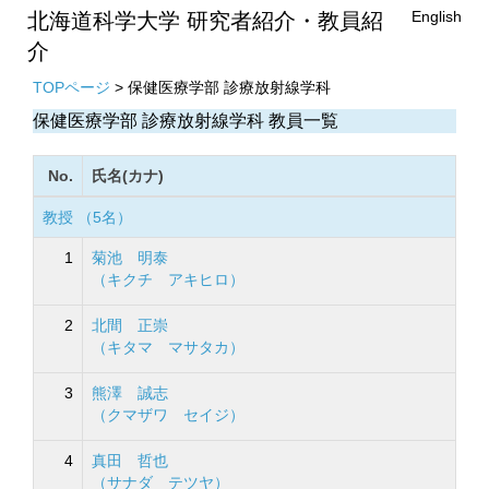
English
北海道科学大学 研究者紹介・教員紹
介
TOPページ
> 保健医療学部 診療放射線学科
保健医療学部 診療放射線学科 教員一覧
No.
氏名(カナ)
教授 （5名）
1
菊池 明泰
（キクチ アキヒロ）
2
北間 正崇
（キタマ マサタカ）
3
熊澤 誠志
（クマザワ セイジ）
4
真田 哲也
（サナダ テツヤ）