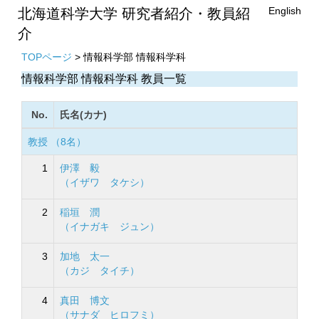
English
北海道科学大学 研究者紹介・教員紹
介
TOPページ
> 情報科学部 情報科学科
情報科学部 情報科学科 教員一覧
No.
氏名(カナ)
教授 （8名）
1
伊澤 毅
（イザワ タケシ）
2
稲垣 潤
（イナガキ ジュン）
3
加地 太一
（カジ タイチ）
4
真田 博文
（サナダ ヒロフミ）