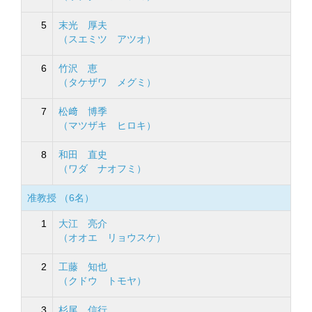
5
末光 厚夫
（スエミツ アツオ）
6
竹沢 恵
（タケザワ メグミ）
7
松﨑 博季
（マツザキ ヒロキ）
8
和田 直史
（ワダ ナオフミ）
准教授 （6名）
1
大江 亮介
（オオエ リョウスケ）
2
工藤 知也
（クドウ トモヤ）
3
杉尾 信行