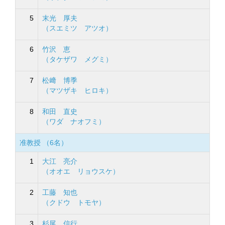
5
末光 厚夫
（スエミツ アツオ）
6
竹沢 恵
（タケザワ メグミ）
7
松﨑 博季
（マツザキ ヒロキ）
8
和田 直史
（ワダ ナオフミ）
准教授 （6名）
1
大江 亮介
（オオエ リョウスケ）
2
工藤 知也
（クドウ トモヤ）
3
杉尾 信行