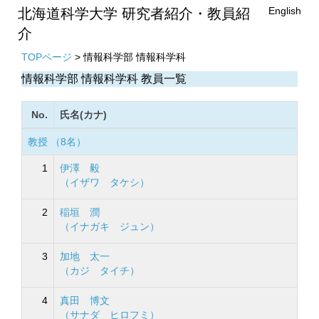
English
北海道科学大学 研究者紹介・教員紹
介
TOPページ
> 情報科学部 情報科学科
情報科学部 情報科学科 教員一覧
No.
氏名(カナ)
教授 （8名）
1
伊澤 毅
（イザワ タケシ）
2
稲垣 潤
（イナガキ ジュン）
3
加地 太一
（カジ タイチ）
4
真田 博文
（サナダ ヒロフミ）