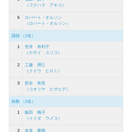
（フクハラ アキコ）
6
ロバート・オルソン
（ロバート・オルソン）
講師 （3名）
1
笠井 有利子
（カサイ ユリコ）
2
工藤 博己
（クドウ ヒロミ）
3
郡谷 寿英
（コオリヤ ヒサヒデ）
助教 （3名）
1
飯田 梅子
（イイダ ウメコ）
2
本多 慶輝