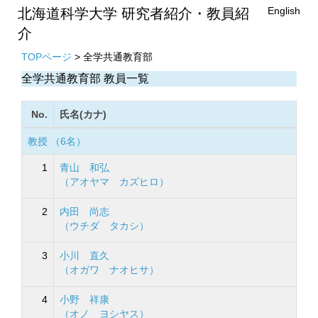
English
北海道科学大学 研究者紹介・教員紹
介
TOPページ
> 全学共通教育部
全学共通教育部 教員一覧
No.
氏名(カナ)
教授 （6名）
1
青山 和弘
（アオヤマ カズヒロ）
2
内田 尚志
（ウチダ タカシ）
3
小川 直久
（オガワ ナオヒサ）
4
小野 祥康
（オノ ヨシヤス）