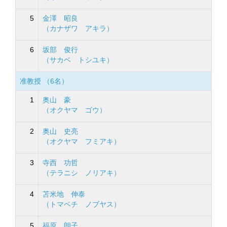
5
金澤 昭良
（カナザワ アキラ）
6
坂部 俊行
（サカベ トシユキ）
准教授 （6名）
1
奥山 豪
（オクヤマ ゴウ）
2
奥山 史亮
（オクヤマ フミアキ）
3
寺西 功哲
（テラニシ ノリアキ）
4
苫米地 伸泰
（トマベチ ノブヤス）
5
福原 朗子