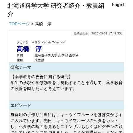
English
北海道科学大学 研究者紹介・教員紹
介
TOPページ
> 高橋 淳
（最終更新日 : 2026-05-07 17:43:55）
タカハシ キヨシ
Kiyoshi Takahashi
高橋 淳
所属
北海道科学大学 薬学部 薬学科
職種
准教授
研究テーマ
【薬学教育の改善に関する研究】
学生の学びや学修効果を可視化することを通して、薬学教育
の改善を図りたいと考えています。
エピソード
昼食用の手作り弁当には、キュウイフルーツをほぼ欠かさず
に入れています。先日、キュウイフルーツのヘタをカット
し、ヘタ側の断面を見るとニホンザルもしくはピグモンの顔
に似ていることに気づきました。これが結構そっくりなんで