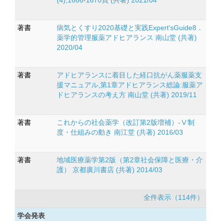
(4),1666-1670頁 (共著) 2021/04
著書
病気とくすり2020基礎と実践Expert'sGuide8．
薬学的管理服薬アドヒアランス 南山堂 (共著)
2020/04
著書
アドヒアランスに着目した経口抗がん薬服薬支
援マニュアル,第1章アドヒアランス総論:服薬ア
ドヒアランスの考え方 南山堂 (共著) 2019/11
著書
これからの社会薬学（改訂第2版増補）-Ⅴ制
度・仕組みの動き 南江堂 (共著) 2016/03
著書
地域医療薬学第2版（第2章社会保障と医療・介
護） 京都廣川書店 (共著) 2014/03
全件表示（114件）
学会発表