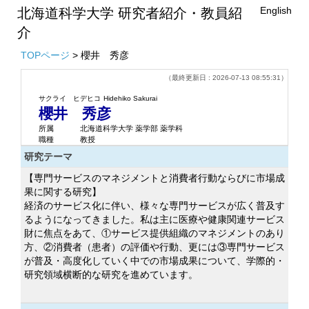
English
北海道科学大学 研究者紹介・教員紹
介
TOPページ
> 櫻井 秀彦
（最終更新日 : 2026-07-13 08:55:31）
サクライ ヒデヒコ
Hidehiko Sakurai
櫻井 秀彦
所属
北海道科学大学 薬学部 薬学科
職種
教授
研究テーマ
【専門サービスのマネジメントと消費者行動ならびに市場成
果に関する研究】
経済のサービス化に伴い、様々な専門サービスが広く普及す
るようになってきました。私は主に医療や健康関連サービス
財に焦点をあて、①サービス提供組織のマネジメントのあり
方、②消費者（患者）の評価や行動、更には③専門サービス
が普及・高度化していく中での市場成果について、学際的・
研究領域横断的な研究を進めています。