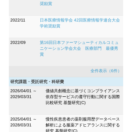
奨励賞
2022/11
日本医療情報学会 42回医療情報学連合大会
学術奨励賞
2022/09
第16回日本ファーマシューティカルコミュ
ニケーション学会大会 医療部門 最優秀
賞
全件表示（6件）
研究課題・受託研究・科研費
2026/04/01 ～
価値共創概念に基づくコンプライアンス
2029/03/31
依存型サービスの遵守行動に関する国際
比較研究 基盤研究(C)
2025/04/01 ～
慢性疾患患者の薬剤服用歴データベース
2028/03/31
解析による服薬アドヒアランスに関する
研究 基盤研究(C)