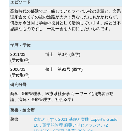
エピソード
高校時代の部活でご一緒していたライバル校の先輩と、文系
理系含めてその後の進路が大きく異なったにもかかわらず、
何故か今は同じ学会の役員として活動しています。縁とは不
思議なものですし、一期一会を大切にしたいものです。
学歴・学位
2011/03
博士 第3号 (商学)
(学位取得)
2000/03
修士 第91号 (商学)
(学位取得)
研究分野
商学, 医療管理学、医療系社会学 キーワード(消費者行動
論、病院・医療管理学、社会薬学)
著書・論文歴
著書
病気とくすり2021 基礎と実践 Expert's Guide
10．薬学的管理 服薬アドヒアランス, 72