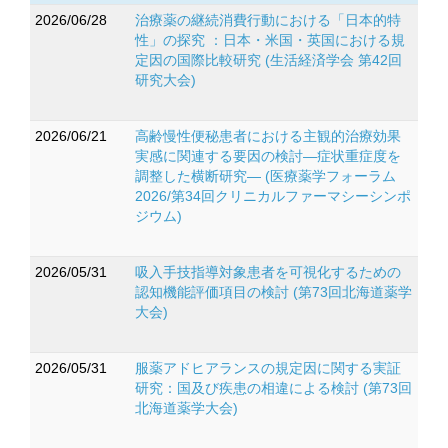
2026/06/28
治療薬の継続消費行動における「日本的特
性」の探究 ：日本・米国・英国における規
定因の国際比較研究 (生活経済学会 第42回
研究大会)
2026/06/21
高齢慢性便秘患者における主観的治療効果
実感に関連する要因の検討―症状重症度を
調整した横断研究― (医療薬学フォーラム
2026/第34回クリニカルファーマシーシンポ
ジウム)
2026/05/31
吸入手技指導対象患者を可視化するための
認知機能評価項目の検討 (第73回北海道薬学
大会)
2026/05/31
服薬アドヒアランスの規定因に関する実証
研究：国及び疾患の相違による検討 (第73回
北海道薬学大会)