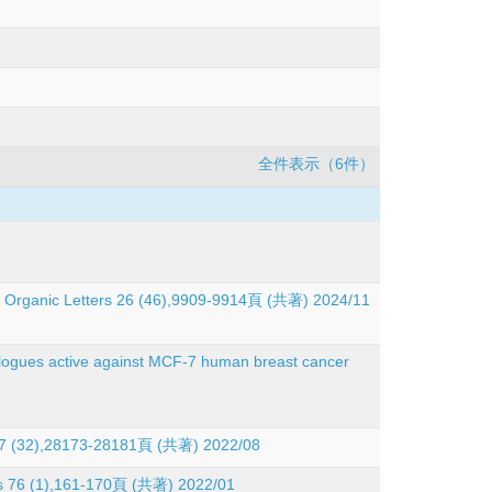
全件表示（6件）
es Organic Letters 26 (46),9909-9914頁 (共著) 2024/11
nalogues active against MCF‐7 human breast cancer
ega 7 (32),28173-28181頁 (共著) 2022/08
ines 76 (1),161-170頁 (共著) 2022/01