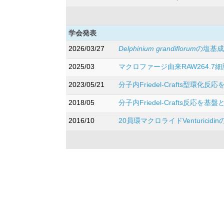
学会発表
2026/03/27
Delphinium grandiflorum
の塩基成
2025/03
マクロファージ由来RAW264.7
2023/05/21
分子内Friedel-Crafts型環化
2018/05
分子内Friedel-Crafts反応を
2016/10
20員環マクロライドVenturi