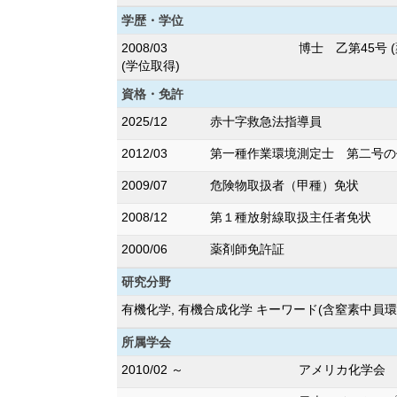
学歴・学位
2008/03
博士 乙第45号 (
(学位取得)
資格・免許
2025/12
赤十字救急法指導員
2012/03
第一種作業環境測定士 第二号の
2009/07
危険物取扱者（甲種）免状
2008/12
第１種放射線取扱主任者免状
2000/06
薬剤師免許証
研究分野
有機化学, 有機合成化学 キーワード(含窒素中員
所属学会
2010/02 ～
アメリカ化学会