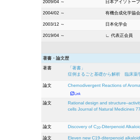
2009/04 ～
日本アイソトー
2004/02 ～
有機合成化学協
2003/12 ～
日本化学会
2019/04 ～
∟ 代表正会員
著書・論文歴
著書
「著書」
症例まるごと基礎から解析 臨床薬学総
論文
Chemodivergent Reactions of Aroma
論文
Rational design and structure–activit
cells Journal of Natural Medicines
論文
Discovery of C
-Diterpenoid Alkal
20
論文
Eleven new C19-diterpenoid alkaloi