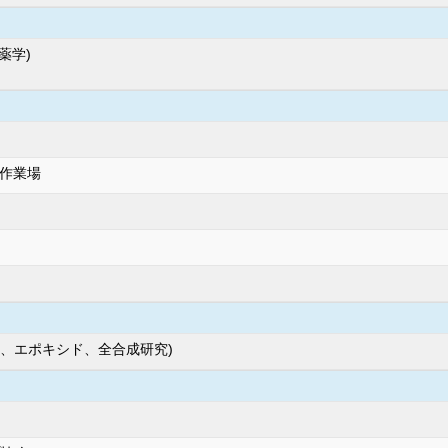
薬学)
作業場
環、エポキシド、全合成研究)