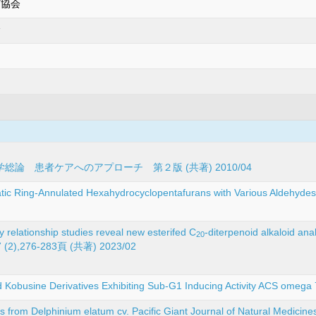
プ協会
会
論 患者ケアへのアプローチ 第２版 (共著) 2010/04
tic Ring-Annulated Hexahydrocyclopentafurans with Various Aldehyd
y relationship studies reveal new esterifed C
‐diterpenoid alkaloid a
20
 77 (2),276-283頁 (共著) 2023/02
oid Kobusine Derivatives Exhibiting Sub-G1 Inducing Activity ACS om
ds from Delphinium elatum cv. Pacific Giant Journal of Natural Medic