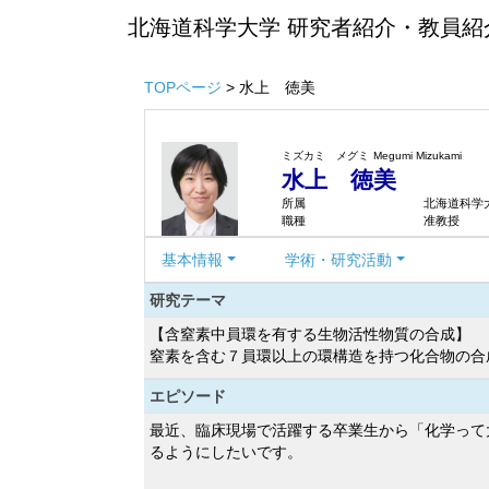
北海道科学大学 研究者紹介・教員紹
TOPページ
> 水上 徳美
ミズカミ メグミ
Megumi Mizukami
水上 徳美
所属
北海道科学大
職種
准教授
基本情報
学術・研究活動
研究テーマ
【含窒素中員環を有する生物活性物質の合成】
窒素を含む７員環以上の環構造を持つ化合物の合
エピソード
最近、臨床現場で活躍する卒業生から「化学って
るようにしたいです。