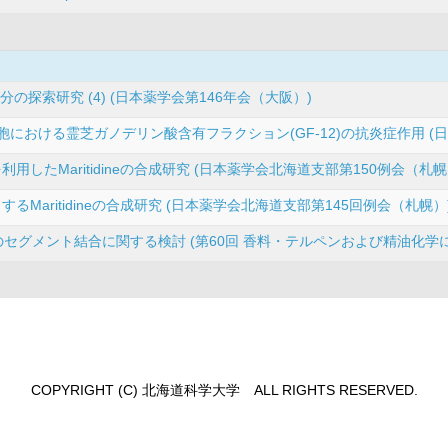
分の探索研究 (4) (日本薬学会第146年会（大阪）)
細胞における霊芝ガノデリン酸含有フラクション(GF-12)の抗炎症作用 (
反応を利用したMaritidineの合成研究 (日本薬学会北海道支部第150例会（札幌
基盤とするMaritidineの合成研究 (日本薬学会北海道支部第145回例会（札幌）
cidinのセグメント結合に関する検討 (第60回 香料・テルペンおよび精油化
COPYRIGHT (C) 北海道科学大学 ALL RIGHTS RESERVED.