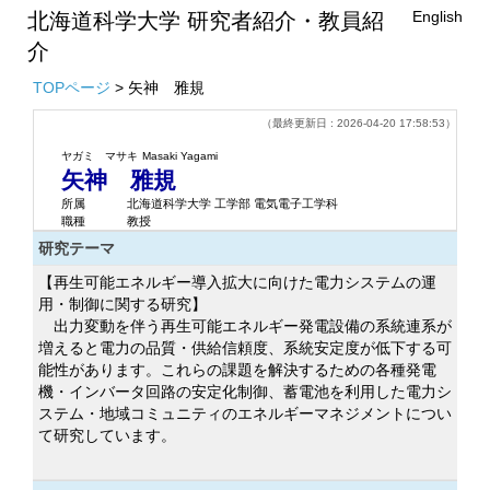
English
北海道科学大学 研究者紹介・教員紹
介
TOPページ
> 矢神 雅規
（最終更新日 : 2026-04-20 17:58:53）
ヤガミ マサキ
Masaki Yagami
矢神 雅規
所属
北海道科学大学 工学部 電気電子工学科
職種
教授
研究テーマ
【再生可能エネルギー導入拡大に向けた電力システムの運
用・制御に関する研究】
出力変動を伴う再生可能エネルギー発電設備の系統連系が
増えると電力の品質・供給信頼度、系統安定度が低下する可
能性があります。これらの課題を解決するための各種発電
機・インバータ回路の安定化制御、蓄電池を利用した電力シ
ステム・地域コミュニティのエネルギーマネジメントについ
て研究しています。