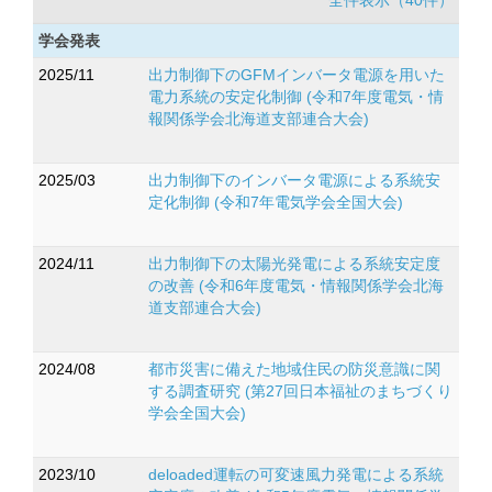
全件表示（40件）
学会発表
2025/11
出力制御下のGFMインバータ電源を用いた
電力系統の安定化制御 (令和7年度電気・情
報関係学会北海道支部連合大会)
2025/03
出力制御下のインバータ電源による系統安
定化制御 (令和7年電気学会全国大会)
2024/11
出力制御下の太陽光発電による系統安定度
の改善 (令和6年度電気・情報関係学会北海
道支部連合大会)
2024/08
都市災害に備えた地域住民の防災意識に関
する調査研究 (第27回日本福祉のまちづくり
学会全国大会)
2023/10
deloaded運転の可変速風力発電による系統