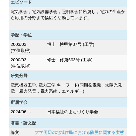
エピソード
電気学会，電気設備学会，照明学会に所属し，電力の生産か
ら応用の分野まで幅広く活動しています。
学歴・学位
2003/03
博士 博甲第37号 (工学)
(学位取得)
2000/03
修士 修第663号 (工学)
(学位取得)
研究分野
電気機器工学, 電力工学 キーワード(同期発電機，太陽光発
電，風力発電，電力系統，エネルギー)
所属学会
2024/06 ～
日本福祉のまちづくり学会
著書・論文歴
論文
大学周辺の地域住民における防災に関する実態