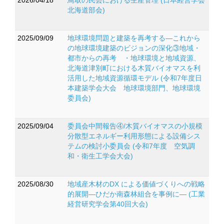
2026/04/18
鳥取の民芸における生産管理 (日本経営学会
北海道部会)
2025/09/09
地球環境問題と建築を再考する―これから
の地球環境建築のビジョンの深化③地域・
都市からの再考 ・地球環境と地域資源、
北海道津別町における木質バイオマスを利
活用した地域資源循環モデル (令和7年度日
本建築学会大会 地球環境部門、地球環境
委員会)
2025/09/04
委員会中間報告④/木質バイオマスの小規模
分散型エネルギー利用形態による設備シス
テムの検討小委員会 (令和7年度 空気調
和・衛生工学会大会)
2025/08/30
地域産木材のDX による価値づくりへの戦略
的展開―ひだか南森林組合を事例に― (工業
経営研究学会第40回大会)