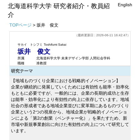
English
北海道科学大学 研究者紹介・教員紹
介
TOPページ
> 坂井 俊文
（最終更新日 : 2026-06-11 16:42:47）
サカイ トシフミ
Toshifumi Sakai
坂井 俊文
所属
北海道科学大学 未来デザイン学部 人間社会学科
職種
准教授
研究テーマ
【地域ものづくり企業における戦略的イノベーション】
企業が継続的に発展していくためには有効性も能率・効率化
もともに必要ですが、一般的には、企業の長期的成功と生存
は能率・効率化により有効性の向上に依存しています。地域
社会の形成者である地域企業並びに変革期にあるものづくり
企業という2つの視座から、地域企業が戦略的イノベーショ
ンによる「第2の創業（ベンチャー化）」を果たすため、新
市場や新規事業創出に向けた有効性の向上について研究して
います。