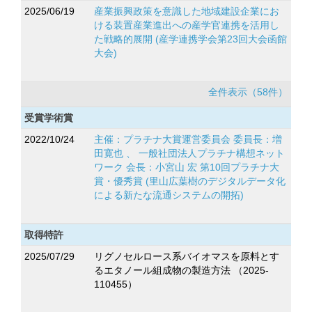
2025/06/19
産業振興政策を意識した地域建設企業にお
ける装置産業進出への産学官連携を活用し
た戦略的展開 (産学連携学会第23回大会函館
大会)
全件表示（58件）
受賞学術賞
2022/10/24
主催：プラチナ大賞運営委員会 委員長：増
田寛也 、 一般社団法人プラチナ構想ネット
ワーク 会長：小宮山 宏 第10回プラチナ大
賞・優秀賞 (里山広葉樹のデジタルデータ化
による新たな流通システムの開拓)
取得特許
2025/07/29
リグノセルロース系バイオマスを原料とす
るエタノール組成物の製造方法 （2025-
110455）