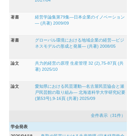
2017/04
著書
経営学論集第79集―日本企業のイノベーション
― (共著) 2009/09
著書
グローバル環境における地域企業の経営—ビジ
ネスモデルの形成と発展— (共著) 2008/05
論文
共力的経営の原理 生産管理 32 (2),75-87頁 (共
著) 2025/10
論文
愛知県における民芸運動―名古屋民芸協会と瀬
戸民芸館の取り組み― 北海道科学大学研究紀要
(第53号),9-16頁 (共著) 2025/09
全件表示（31件）
学会発表