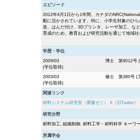
エピソード
2012年4月1日から1年間、カナダのNRC(Natio
動に活かされています。特に、小学生対象のひら
造、はんだ付け、3Dプリンタ、レーザ加工、な
育成のため、教育および研究活動を通じて地域社
学歴・学位
2009/03
博士 第9012号 
(学位取得)
2003/03
修士 第380号 (
(学位取得)
関連リンク
材料システム研究室（齋藤ゼミ） X（旧Twitter）
研究分野
材料加工, 組織制御, 材料工学・材料科学 キー
所属学会