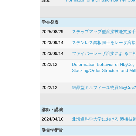
学会発表
2025/08/29
ステップアップ型溶接技能支援手
2023/09/14
ステンレス鋼板同士をレーザ溶接し
2023/09/14
ファイバーレーザ溶接によ る二相
2022/12
Deformation Behavior of Nb
Co
2
7
Stacking/Order Structure and Mille
2022/12
結晶型ミルフィーユ物質Nb
Co
2
7
講師・講演
2024/04/16
北海道科学大学における 溶接技
受賞学術賞