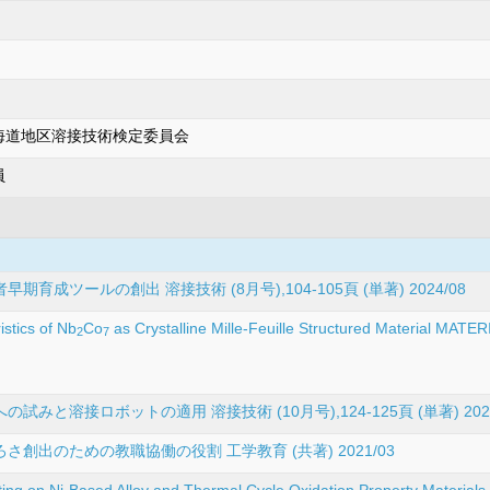
海道地区溶接技術検定委員会
員
ツールの創出 溶接技術 (8月号),104-105頁 (単著) 2024/08
stics of Nb
Co
as Crystalline Mille-Feuille Structured Material 
2
7
と溶接ロボットの適用 溶接技術 (10月号),124-125頁 (単著) 2022
出のための教職協働の役割 工学教育 (共著) 2021/03
ating on Ni-Based Alloy and Thermal Cycle Oxidation Property Materia