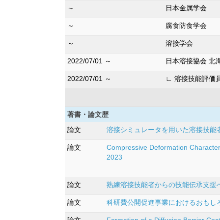
～
日本金属学会
～
腐食防食学会
～
溶接学会
2022/07/01 ～
日本溶接協会 北
2022/07/01 ～
∟ 溶接技能評価
著書・論文歴
論文
溶接シミュレータを用いた溶接技能者早期育成
論文
Compressive Deformation Characteri
2023
論文
熟練溶接技能者からの技能伝承支援への試み
論文
科研費公開促進事業におけるおもしろさ創
論文
Formation of a Diffusion Barrier Co