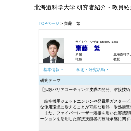
北海道科学大学 研究者紹介・教員紹
TOPページ
> 齋藤 繁
サイトウ シゲル
Shigeru Saito
齋藤 繁
所属
北海道科学
職種
教授
基本情報
学術・研究活動
研究テーマ
【拡散バリアコーティング皮膜の開発、溶接技術
航空機用ジェットエンジンや発電用ガスタービ
な使用環境に耐えることが可能な耐熱・耐熱衝撃
また、ファイバーレーザー溶接を用いた溶接部断
ーションを活用した溶接技能者の技能承継に関す