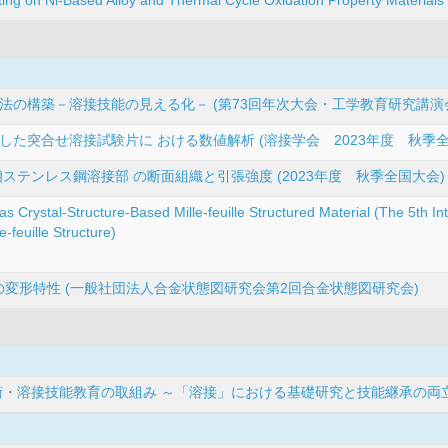
法の構築－溶接技能の見える化－ (第73回年次大会・工学教育研究講演
た突合せ溶接試験片に おける数値解析 (溶接学会 2023年度 秋季全
ステンレス鋼溶接部 の断面組織と引張強度 (2023年度 秋季全国大会)
as Crystal-Structure-Based Mille-feuille Structured Material (The 5th 
-feuille Structure)
の変形特性 (一般社団法人合金状態図研究会第2回合金状態図研究会)
術・溶接技能教育の取組み ～「溶接」における基礎研究と技能継承の両