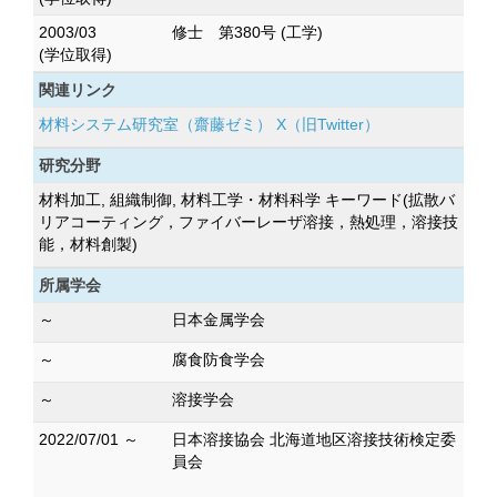
2003/03
修士 第380号 (工学)
(学位取得)
関連リンク
材料システム研究室（齋藤ゼミ） X（旧Twitter）
研究分野
材料加工, 組織制御, 材料工学・材料科学 キーワード(拡散バ
リアコーティング，ファイバーレーザ溶接，熱処理，溶接技
能，材料創製)
所属学会
～
日本金属学会
～
腐食防食学会
～
溶接学会
2022/07/01 ～
日本溶接協会 北海道地区溶接技術検定委
員会