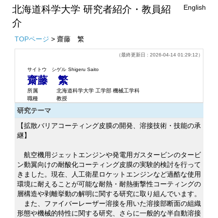
English
北海道科学大学 研究者紹介・教員紹
介
TOPページ
> 齋藤 繁
（最終更新日 : 2026-04-14 01:29:12）
サイトウ シゲル
Shigeru Saito
齋藤 繁
所属
北海道科学大学 工学部 機械工学科
職種
教授
研究テーマ
【拡散バリアコーティング皮膜の開発、溶接技術・技能の承
継】
航空機用ジェットエンジンや発電用ガスタービンのタービ
ン動翼向けの耐酸化コーティング皮膜の実験的検討を行って
きました。現在、人工衛星ロケットエンジンなど過酷な使用
環境に耐えることが可能な耐熱・耐熱衝撃性コーティングの
層構造や剥離挙動の解明に関する研究に取り組んでいます。
また、ファイバーレーザー溶接を用いた溶接部断面の組織
形態や機械的特性に関する研究、さらに一般的な半自動溶接