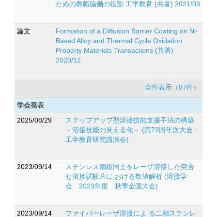
ための教職協働の役割 工学教育 (共著) 2021/03
論文
Formation of a Diffusion Barrier Coating on Ni-
Based Alloy and Thermal Cycle Oxidation
Property Materials Transactions (共著)
2020/12
全件表示（87件）
学会発表
2025/08/29
ステップアップ型溶接技能支援手法の構築
－溶接技能の見える化－ (第73回年次大会・
工学教育研究講演会)
2023/09/14
ステンレス鋼板同士をレーザ溶接した突合
せ溶接試験片に おける数値解析 (溶接学
会 2023年度 秋季全国大会)
2023/09/14
ファイバーレーザ溶接によ る二相ステンレ