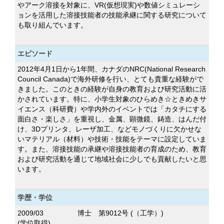
やアーク溶接を対象に、VR(仮想現実)や数値シミュレーシ
ョンを活用した溶接技能者の技能承継に関する研究について
も取り組んでいます。
エピソード
2012年4月1日から1年間、カナダのNRC(National Research
Council Canada)で海外研修を行い、とても貴重な経験がで
きました。このときの経験が自身の教育および研究活動に活
かされています。特に、小学生対象のひらめき☆ときめきサ
イエンス（科研費）や学内外のイベントでは「カタチにする
面白さ・楽しさ」を重視し、金属、顕微鏡、鋳造、はんだ付
け、3Dプリンタ、レーザ加工、などモノづくりに欠かせな
いマテリアル（材料）や技術・技能をテーマに設定していま
す。また、溶接技能の承継や溶接技能者の育成のため、教育
および研究活動を通じて地域社会に少しでも貢献したいと思
います。
学歴・学位
2009/03
博士 第9012号 (（工学）)
(学位取得)