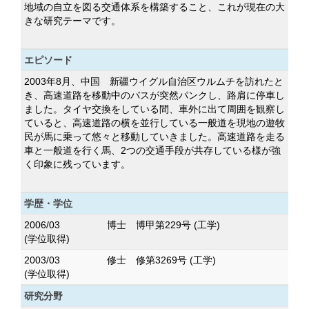
地域の自立を図る交通体系を構築すること、これが現在の大
きな研究テーマです。
エピソード
2003年8月、中国 新疆ウイグル自治区ウルムチを訪れたと
き、高速道路を移動中のバスが突然パンクし、路肩に停車し
ました。タイヤ交換をしている間、車外に出て周囲を観察し
ていると、高速道路の横を並行している一般道を現地の遊牧
民が馬に乗って悠々と移動していきました。高速道路を走る
車と一般道を行く馬、2つの交通手段が共存している様が強
く印象に残っています。
学歴・学位
2006/03
博士 博甲第229号 (工学)
(学位取得)
2003/03
修士 修第3269号 (工学)
(学位取得)
研究分野