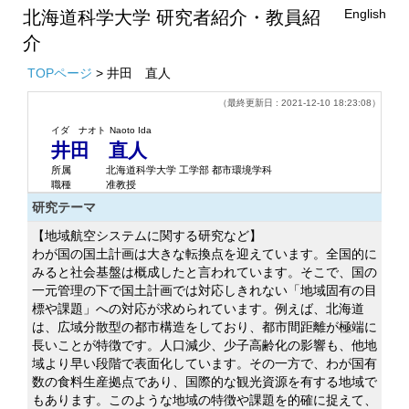
English
北海道科学大学 研究者紹介・教員紹
介
TOPページ
> 井田 直人
（最終更新日 : 2021-12-10 18:23:08）
イダ ナオト
Naoto Ida
井田 直人
所属
北海道科学大学 工学部 都市環境学科
職種
准教授
研究テーマ
【地域航空システムに関する研究など】
わが国の国土計画は大きな転換点を迎えています。全国的に
みると社会基盤は概成したと言われています。そこで、国の
一元管理の下で国土計画では対応しきれない「地域固有の目
標や課題」への対応が求められています。例えば、北海道
は、広域分散型の都市構造をしており、都市間距離が極端に
長いことが特徴です。人口減少、少子高齢化の影響も、他地
域より早い段階で表面化しています。その一方で、わが国有
数の食料生産拠点であり、国際的な観光資源を有する地域で
もあります。このような地域の特徴や課題を的確に捉えて、