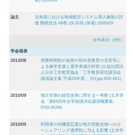
著) 2005/09
論文
北海道における地域航空システム導入施策の評
価 開発技法 48巻,19-26頁 (単著) 2005/09
全件表示（9件）
学会発表
2013/08
授業時間割の改善や初年度教育の充実等に
よる修学支援と退学者減少対策 (公益社団法
人日本工学教育協会「工学教育研究講演会
講演論文集 平成25年度」 (61)pp.650-651)
2010/09
地方空港の経営改善に関する一考察 (土木学
会「第65回年次学術講演会講演概要集」
DVD-ROM)
2010/09
利用者の待機受忍度が地方部観光地へのカ
ーシェアリング適用性に与える影響 (土木学