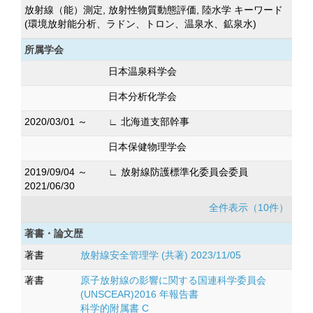
放射線（能）測定, 放射性物質動態評価, 陸水学 キーワード
(環境放射能分析、ラドン、トロン、温泉水、鉱泉水)
所属学会
日本温泉科学会
日本分析化学会
2020/03/01 ～
∟ 北海道支部幹事
日本保健物理学会
2019/09/04 ～
∟ 放射線防護標準化委員会委員
2021/06/30
全件表示（10件）
著書・論文歴
著書
放射線安全管理学 (共著) 2023/11/05
著書
原子放射線の影響に関する国連科学委員会
(UNSCEAR)2016 年報告書
科学的附属書 C