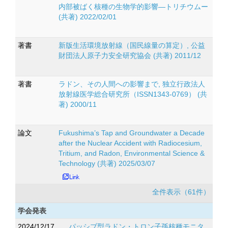
内部被ばく核種の生物学的影響―トリチウムー
(共著) 2022/02/01
著書
新版生活環境放射線（国民線量の算定）, 公益
財団法人原子力安全研究協会 (共著) 2011/12
著書
ラドン、その人間への影響まで, 独立行政法人
放射線医学総合研究所（ISSN1343-0769） (共
著) 2000/11
論文
Fukushima’s Tap and Groundwater a Decade
after the Nuclear Accident with Radiocesium,
Tritium, and Radon, Environmental Science &
Technology (共著) 2025/03/07
全件表示（61件）
学会発表
2024/12/17
パッシブ型ラドン・トロン子孫核種モニタ