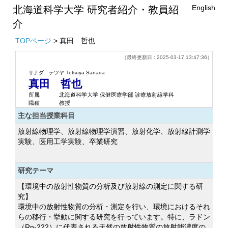
English
北海道科学大学 研究者紹介・教員紹
介
TOPページ
> 真田 哲也
（最終更新日 : 2025-03-17 13:47:36）
サナダ テツヤ
Tetsuya Sanada
真田 哲也
所属
北海道科学大学 保健医療学部 診療放射線学科
職種
教授
主な担当授業科目
放射線物理学、放射線物理学演習、放射化学、放射線計測学
実験、医用工学実験、卒業研究
研究テーマ
【環境中の放射性物質の分析及び放射線の測定に関する研
究】
環境中の放射性物質の分析・測定を行い、環境におけるそれ
らの移行・挙動に関する研究を行っています。特に、ラドン
（Rn-222）に代表される天然の放射性物質の放射能濃度の