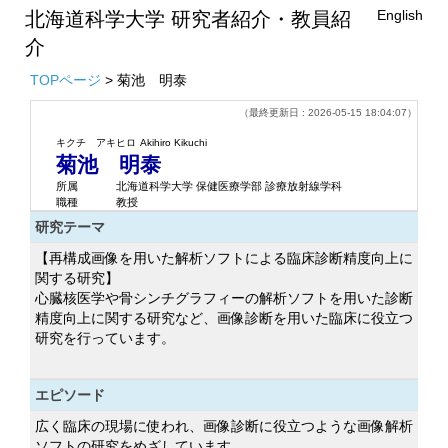
English
北海道科学大学 研究者紹介・教員紹
介
TOPページ
> 菊池 明泰
（最終更新日 : 2026-05-15 18:04:07）
キクチ アキヒロ
Akihiro Kikuchi
菊池 明泰
所属
北海道科学大学 保健医療学部 診療放射線学科
職種
教授
研究テーマ
【再構成画像を用いた解析ソフトによる臨床診断精度向上に
関する研究】
心臓核医学や骨シンチグラフィーの解析ソフトを用いた診断
精度向上に関する研究など、画像診断を用いた臨床に役立つ
研究を行っています。
エピソード
広く臨床の現場に使われ、画像診断に役立つような画像解析
ソフトの研究をめざしています。