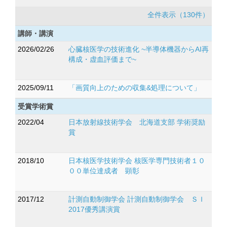
全件表示（130件）
講師・講演
2026/02/26
心臓核医学の技術進化 ~半導体機器からAI再
構成・虚血評価まで~
2025/09/11
「画質向上のための収集&処理について」
受賞学術賞
2022/04
日本放射線技術学会 北海道支部 学術奨励
賞
2018/10
日本核医学技術学会 核医学専門技術者１０
００単位達成者 顕彰
2017/12
計測自動制御学会 計測自動制御学会 ＳＩ
2017優秀講演賞