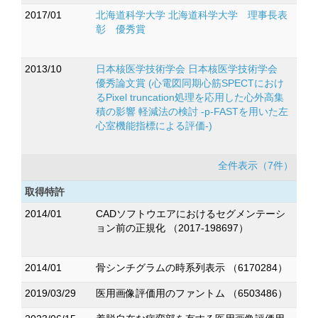
2017/01
北海道科学大学 北海道科学大学 理事長表
彰 優秀賞
2013/10
日本核医学技術学会 日本核医学技術学会
優秀論文賞 (心電図同期心筋SPECTにおけ
るPixel truncation処理を応用した心外高集
積の影響 軽減法の検討 -p-FASTを用いた左
心室機能指標による評価-)
全件表示（7件）
取得特許
2014/01
CADソフトウエアにおけるセグメンテーシ
ョン前の正規化 （2017-198697）
2014/01
骨シンチグラムの時系列表示 （6170284）
2019/03/29
医用画像評価用のファントム （6503486）