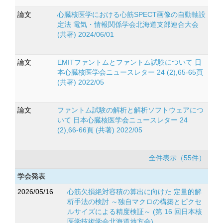
論文
心臓核医学における心筋SPECT画像の自動軸設
定法 電気・情報関係学会北海道支部連合大会
(共著) 2024/06/01
論文
EMITファントムとファントム試験について 日
本心臓核医学会ニュースレター 24 (2),65-65頁
(共著) 2022/05
論文
ファントム試験の解析と解析ソフトウェアにつ
いて 日本心臓核医学会ニュースレター 24
(2),66-66頁 (共著) 2022/05
全件表示（55件）
学会発表
2026/05/16
心筋欠損絶対容積の算出に向けた 定量的解
析手法の検討 ～独自マクロの構築とピクセ
ルサイズによる精度検証～ (第 16 回日本核
医学技術学会北海道地方会)