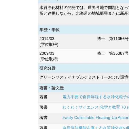
水質浄化材料の開発では、世界各地で問題となっ
所と連携しながら、北海道の地域振興または新産
学歴・学位
2014/03
博士 第11356号
(学位取得)
2009/03
修士 第35387号
(学位取得)
研究分野
グリーンサステイナブルケミストリーおよび環境化
著書・論文歴
著書
電力不要で自律浮沈する水浄化粒子の開発
著書
わくわくサイエンス 化学と教育 70 (8),4
著書
Easily Collectable Floating-Up Ads
著書
自律浮沈機能を有する水質浄化材の開発 北