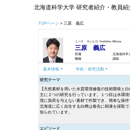
北海道科学大学 研究者紹介・教員紹
TOPページ
> 三原 義広
ミハラ ヨシヒロ
Yoshihiro Mihara
三原 義広
所属
北海道科学大
職種
講師
基本情報
学術・研究活動
研究テーマ
【天然素材を用いた水質環境修復の技術開発と白
主に２つの研究を行っています。１つ目は水環境
境に負荷を与えない素材で作製でき、簡単な操作
北海道に広く自生する白樺は春先に樹液を採取で
知られています。
エピソード