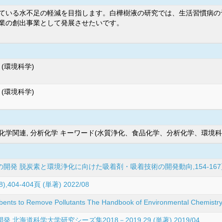
ている水不足の軽減を目指します。白樺樹液の研究では、生活習慣病の
業の創出事業として発展させたいです。
 (環境科学)
 (環境科学)
学関連, 分析化学 キーワード(水質浄化、食品化学、分析化学、環境科
 脱炭素と環境浄化に向けた吸着剤・吸着技術の開発動向,154-167頁 (単著
04-404頁 (単著) 2022/08
orbents to Remove Pollutants The Handbook of Environmental Chemist
海道科学大学研究シーズ集2018－2019,29 (単著) 2019/04