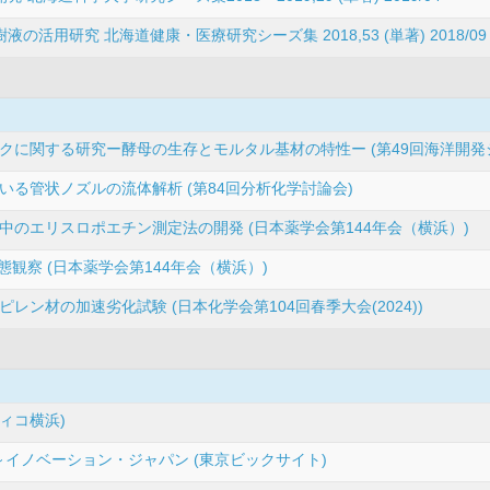
用研究 北海道健康・医療研究シーズ集 2018,53 (単著) 2018/09
クに関する研究ー酵母の生存とモルタル基材の特性ー (第49回海洋開発
る管状ノズルの流体解析 (第84回分析化学討論会)
のエリスロポエチン測定法の開発 (日本薬学会第144年会（横浜）)
観察 (日本薬学会第144年会（横浜）)
ン材の加速劣化試験 (日本化学会第104回春季大会(2024))
シフィコ横浜)
3～イノベーション・ジャパン (東京ビックサイト)