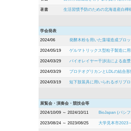
著書
生活習慣予防のための北海道産白樺樹液の活
学会発表
2024/06
発酵木粉を用いた藻場造成ブロッ
2024/05/19
ゲルマトリックス型粒子製造に用い
2024/03/29
バイオレイヤー干渉法による血漿中
2024/03/29
プロテオグリカンとLDLの結合形態
2024/03/19
短下肢装具に用いられるポリプロピレ
展覧会・演奏会・競技会等
2024/10/09 ～ 2024/10/11
BioJapan (パ
2023/08/24 ～ 2023/08/25
大学見本市202