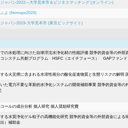
ジャパン2022―大学見本市＆ビジネスマッチング (オンライン)
 (Nomaps2020)
ャパン2019‐大学見本市 (東京ビックサイト)
での水処理に向けた自律浮沈水浄化材の性能評価 競争的資金等の外部資金
コシステム共創プログラム HSFC（エイチフォース） GAPファンド
する火災煙に含まれる水溶性画分の酸化促進物質と生態リスクの解明 国
いた電力不要な革新的水浄化システムの開発補助事業 競争的資金等の外部
究
コールの成分分析 個人研究 個人奨励研究費
する水質浄化ゲル粒子の高機能化研究 競争的資金等の外部資金による研
創出）補助金