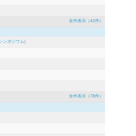
全件表示（42件）
シンポジウム)
全件表示（78件）