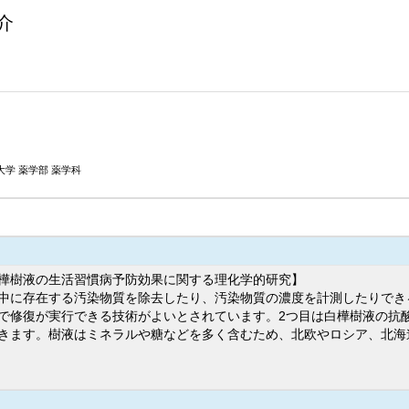
介
学 薬学部 薬学科
樺樹液の生活習慣病予防効果に関する理化学的研究】
中に存在する汚染物質を除去したり、汚染物質の濃度を計測したりでき
で修復が実行できる技術がよいとされています。2つ目は白樺樹液の抗
きます。樹液はミネラルや糖などを多く含むため、北欧やロシア、北海