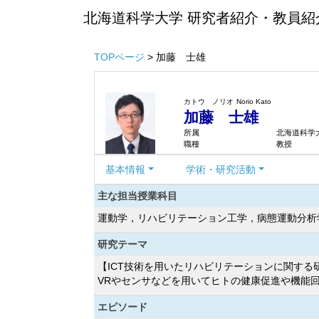
北海道科学大学 研究者紹介・教員紹
TOPページ
> 加藤 士雄
カトウ ノリオ
Norio Kato
加藤 士雄
所属
北海道科学
職種
教授
基本情報
学術・研究活動
主な担当授業科目
運動学，リハビリテーション工学，病態運動分析
研究テーマ
【ICT技術を用いたリハビリテーションに関する
VRやセンサなどを用いてヒトの健康促進や機能
エピソード