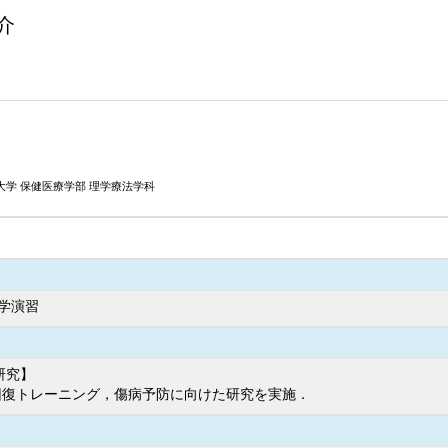
介
大学 保健医療学部 理学療法学科
学演習
研究】
回復トレーニング，傷病予防に向けた研究を実施．