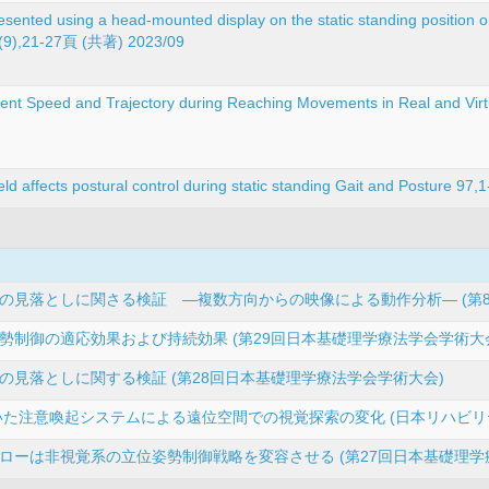
resented using a head-mounted display on the static standing position o
 (9),21-27頁 (共著) 2023/09
t Speed and Trajectory during Reaching Movements in Real and Virtu
field affects postural control during static standing Gait and Posture 
の見落としに関さる検証 ―複数方向からの映像による動作分析― (第
勢制御の適応効果および持続効果 (第29回日本基礎理学療法学会学術大
見落としに関する検証 (第28回日本基礎理学療法学会学術大会)
いた注意喚起システムによる遠位空間での視覚探索の変化 (日本リハビリ
ローは非視覚系の立位姿勢制御戦略を変容させる (第27回日本基礎理学