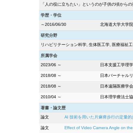
「人の役に立ちたい」というのが子供の頃からの
学歴・学位
～2016/06/30
北海道大学大学院
研究分野
リハビリテーション科学, 生体医工学, 医療福祉
所属学会
2023/06 ～
日本支援工学理
2018/08 ～
日本バーチャル
2018/08 ～
日本遠隔医療学
2010/04 ～
日本理学療法士
著書・論文歴
論文
AI 技術を用いた片麻痺歩行の定量的歩行パ
論文
Effect of Video Camera Angle on th