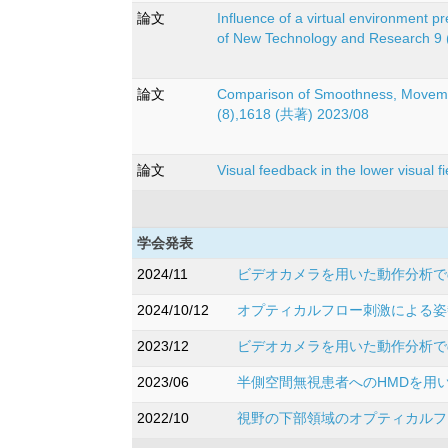
論文
Influence of a virtual environment p
of New Technology and Research 9
論文
Comparison of Smoothness, Movemen
(8),1618 (共著) 2023/08
論文
Visual feedback in the lower visual 
学会発表
2024/11
ビデオカメラを用いた動作分析で
2024/10/12
オプティカルフロー刺激による姿
2023/12
ビデオカメラを用いた動作分析での
2023/06
半側空間無視患者へのHMDを用
2022/10
視野の下部領域のオプティカルフ