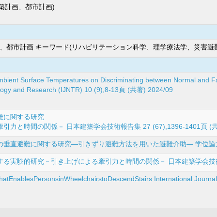
建築計画、都市計画)
画、都市計画 キーワード(リハビリテーション科学、理学療法学、災害避
Ambient Surface Temperatures on Discriminating between Normal and F
nology and Research (IJNTR) 10 (9),8-13頁 (共著) 2024/09
難に関する研究
間の関係－ 日本建築学会技術報告集 27 (67),1396-1401頁 (共著) 
直避難に関する研究―引きずり避難方法を用いた避難介助― 学位論文 (単著
実験的研究－引き上げによる牽引力と時間の関係－ 日本建築学会技術報告集
atEnablesPersonsinWheelchairstoDescendStairs International Journ