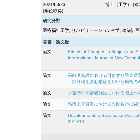
2021/03/23
博士（工学） (
(学位取得)
研究分野
医療福祉工学, リハビリテーション科学, 建築計
著書・論文歴
論文
Effects of Changes in Subject and 
International Journal of New Tech
論文
高齢者施設における引きずり垂直避
－踊り場を含む階段を用いた場合の牽引力と時
論文
水害時の高齢者施設における階上への垂
論文
階段上昇避難における介助負担に関する
論文
DevelopmentofanEvacuationDeviceth
2019/10