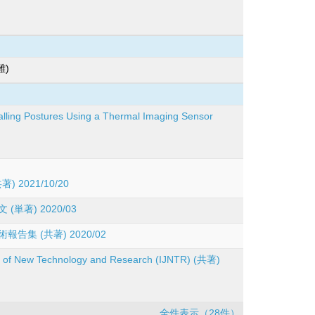
難)
alling Postures Using a Thermal Imaging Sensor
2021/10/20
) 2020/03
 (共著) 2020/02
al of New Technology and Research (IJNTR) (共著)
全件表示（28件）