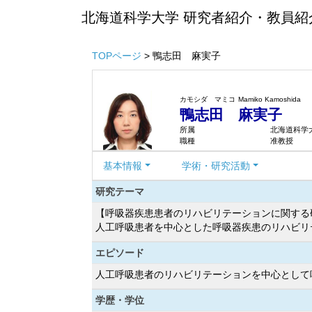
北海道科学大学 研究者紹介・教員紹
TOPページ
> 鴨志田 麻実子
カモシダ マミコ
Mamiko Kamoshida
鴨志田 麻実子
所属
北海道科学
職種
准教授
基本情報
学術・研究活動
研究テーマ
【呼吸器疾患患者のリハビリテーションに関する
人工呼吸患者を中心とした呼吸器疾患のリハビリ
エピソード
人工呼吸患者のリハビリテーションを中心として
学歴・学位