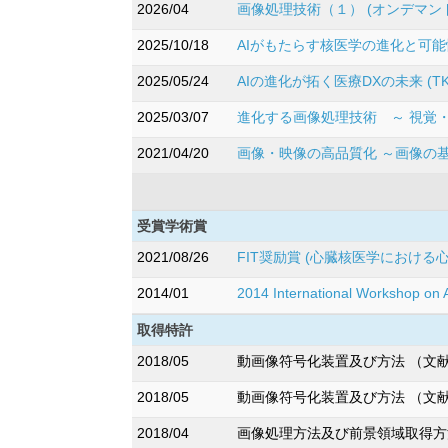
2026/04
画像処理技術（１） (オンデマンド配信
2025/10/18
AIがもたらす核医学の進化と可能
2025/05/24
AIの進化が拓く医療DXの未来 (
2025/03/07
進化する画像処理技術 ～ 視覚
2021/04/20
画像・映像の高品質化 ～画像の基
受賞学術賞
2021/08/26
FIT奨励賞 (心臓核医学における
2014/01
2014 International Workshop
取得特許
2018/05
動画像符号化装置及び方法 （文献番号
2018/05
動画像符号化装置及び方法 （文献番号
2018/04
画像処理方法及び前景領域取得方法