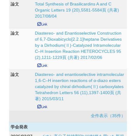
論文
Total Synthesis of Brasilicardins A and C
Organic Letters 19 (20),5581-5584頁 (共著)
2017/08/04
論文
Diastereo- and Enantioselective Construction
of 6,7-Dioxabicyclo[2.2.1]heptane Derivatives
by a Dirhodium(Ⅱ)-Catalyzed Intramolecular
C–H Insertion Reaction HETEROCYCLES 95
(2),1211-1229頁 (共著) 2017/02/06
論文
Diastereo- and enantioselective intramolecular
1,6-C–H insertion reactions of α-diazo esters
catalyzed by chiral dirhodium(Ⅱ) carboxylates
Tetrahedron Letters 56 (11),1397-1400頁 (共
著) 2015/03/11
全件表示（35件）
学会発表