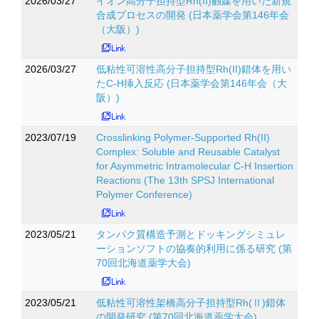
2026/03/27
イオン高分子担持型Rh(II)触媒を用いた新規
合成プロセスの開発 (日本薬学会第146年会
（大阪）)
2026/03/27
低粘性可溶性高分子担持型Rh(II)錯体を用い
たC-H挿入反応 (日本薬学会第146年会（大
阪）)
2023/07/19
Crosslinking Polymer-Supported Rh(II)
Complex: Soluble and Reusable Catalyst
for Asymmetric Intramolecular C-H Insertion
Reactions (The 13th SPSJ International
Polymer Conference)
2023/05/21
タンパク質構造予測とドッキングシミュレ
ーションソフトの協奏的利用に係る研究 (第
70回北海道薬学大会)
2023/05/21
低粘性可溶性架橋高分子担持型Rh(Ⅱ)錯体
の開発研究 (第70回北海道薬学大会)