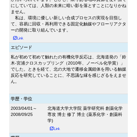
にしていては、人類の未来に暗い影を落とすことになりかね
ません。
私は、環境に優しい新しい合成プロセスの実現を目指し
て、容易に回収・再利用できる固定化触媒やフローリアクタ
ーの開発に取り組んでいます。
エピソード
私が初めて初めて触れたの有機化学反応は、北海道発の「鈴
木-宮浦クロスカップリング（2010年、ノーベル化学賞）」
でした。ときを経て、北の大地で遷移金属錯体を用いる触媒
反応を研究していることに、不思議な縁を感じざるをえませ
ん。
学歴・学位
2003/04/01～
北海道大学大学院 薬学研究科 創薬化学
2008/09/25
専攻 博士 修了 博士 (薬系化学・創薬科
学)