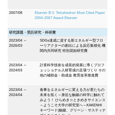
2007/08
Elsevier B.V. Tetrahedron Most Cited Paper
2004-2007 Award Elsevier
研究課題・受託研究・科研費
2023/04 ～
SDGs達成に資する新エネルギー型フロ
2026/03
ーリアクターの創出による反応集積化 機
関内共同研究 特別奨励研究費
2023/04 ～
計算科学技術を成長的発展に導くプロフ
2024/03
ェッショナル人材育成の足場づくり その
他の補助金・助成金 教育改革推進費
2023/04 ～
食事をエネルギーに変える力が君たちの
2024/04
未来を拓く～身近な触媒の科学に触れて
みよう！ ひらめき☆ときめきサイエンス
～ようこそ大学の研究室へ～KAKENHI
キーワード(触媒、グリーン・サスティナ