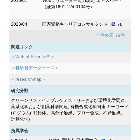
2016/01
Webクリエーター能力認定 エキスパート
（証第160127A00134号）
2023/04
国家資格キャリアコンサルタント
全件表示（9件）
関連リンク
＜Web of Science™＞
＜科研費データベース＞
＜researchmap＞
研究分野
グリーンサステイナブルケミストリーおよび環境化学関連,
薬系化学および創薬科学関連, 有機合成化学関連 キーワード
(ロジウム(Ⅱ)錯体、高分子触媒、フロー合成、不斉触媒、
計算化学)
所属学会