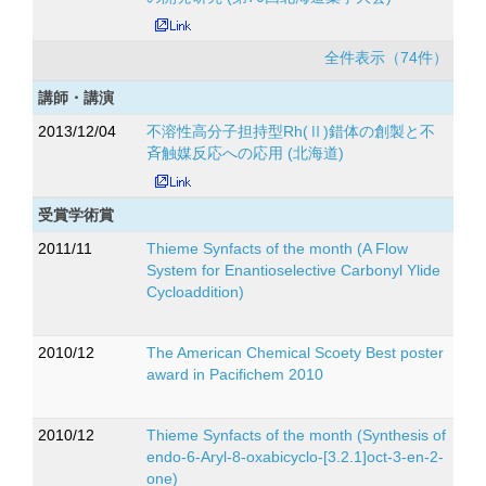
全件表示（74件）
講師・講演
2013/12/04
不溶性高分子担持型Rh(Ⅱ)錯体の創製と不
斉触媒反応への応用 (北海道)
受賞学術賞
2011/11
Thieme Synfacts of the month (A Flow
System for Enantioselective Carbonyl Ylide
Cycloaddition)
2010/12
The American Chemical Scoety Best poster
award in Pacifichem 2010
2010/12
Thieme Synfacts of the month (Synthesis of
endo-6-Aryl-8-oxabicyclo-[3.2.1]oct-3-en-2-
one)