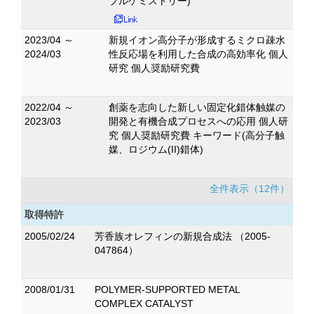
ブルケミストリー)
2023/04 ～
新規イオン高分子が形成するミクロ疎水
2024/03
性反応場を利用した合成の高効率化 個人
研究 個人奨励研究費
2022/04 ～
創薬を志向した新しい固定化錯体触媒の
2023/03
開発と有機合成プロセスへの応用 個人研
究 個人奨励研究費 キーワード(高分子触
媒、ロジウム(II)錯体)
全件表示（12件）
取得特許
2005/02/24
芳香族オレフィンの新規合成法 （2005-
047864）
2008/01/31
POLYMER-SUPPORTED METAL
COMPLEX CATALYST