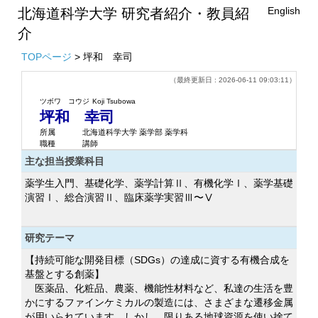
English
北海道科学大学 研究者紹介・教員紹
介
TOPページ
> 坪和 幸司
（最終更新日 : 2026-06-11 09:03:11）
ツボワ コウジ
Koji Tsubowa
坪和 幸司
所属
北海道科学大学 薬学部 薬学科
職種
講師
主な担当授業科目
薬学生入門、基礎化学、薬学計算Ⅱ、有機化学Ⅰ、薬学基礎
演習Ⅰ、総合演習Ⅱ、臨床薬学実習Ⅲ〜Ⅴ
研究テーマ
【持続可能な開発目標（SDGs）の達成に資する有機合成を
基盤とする創薬】
医薬品、化粧品、農薬、機能性材料など、私達の生活を豊
かにするファインケミカルの製造には、さまざまな遷移金属
が用いられています。しかし、限りある地球資源を使い捨て