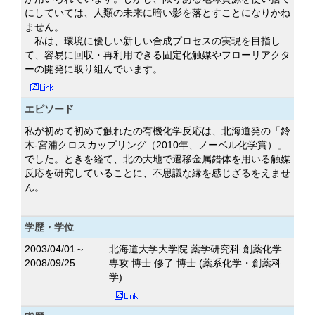
にしていては、人類の未来に暗い影を落とすことになりかね
ません。
私は、環境に優しい新しい合成プロセスの実現を目指し
て、容易に回収・再利用できる固定化触媒やフローリアクタ
ーの開発に取り組んでいます。
エピソード
私が初めて初めて触れたの有機化学反応は、北海道発の「鈴
木-宮浦クロスカップリング（2010年、ノーベル化学賞）」
でした。ときを経て、北の大地で遷移金属錯体を用いる触媒
反応を研究していることに、不思議な縁を感じざるをえませ
ん。
学歴・学位
2003/04/01～
北海道大学大学院 薬学研究科 創薬化学
2008/09/25
専攻 博士 修了 博士 (薬系化学・創薬科
学)