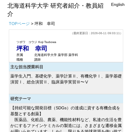
English
北海道科学大学 研究者紹介・教員紹
介
TOPページ
> 坪和 幸司
（最終更新日 : 2026-06-11 09:03:11）
ツボワ コウジ
Koji Tsubowa
坪和 幸司
所属
北海道科学大学 薬学部 薬学科
職種
講師
主な担当授業科目
薬学生入門、基礎化学、薬学計算Ⅱ、有機化学Ⅰ、薬学基礎
演習Ⅰ、総合演習Ⅱ、臨床薬学実習Ⅲ〜Ⅴ
研究テーマ
【持続可能な開発目標（SDGs）の達成に資する有機合成を
基盤とする創薬】
医薬品、化粧品、農薬、機能性材料など、私達の生活を豊
かにするファインケミカルの製造には、さまざまな遷移金属
が用いられています。しかし、限りある地球資源を使い捨て