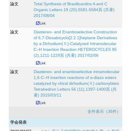
論文
Total Synthesis of Brasilicardins A and C
Organic Letters 19 (20),5581-5584頁 (共著)
2017/08/04
論文
Diastereo- and Enantioselective Construction
of 6,7-Dioxabicyclo[2.2.1]heptane Derivatives
by a Dirhodium(Ⅱ)-Catalyzed Intramolecular
C–H Insertion Reaction HETEROCYCLES 95
(2),1211-1229頁 (共著) 2017/02/06
論文
Diastereo- and enantioselective intramolecular
1,6-C–H insertion reactions of α-diazo esters
catalyzed by chiral dirhodium(Ⅱ) carboxylates
Tetrahedron Letters 56 (11),1397-1400頁 (共
著) 2015/03/11
全件表示（35件）
学会発表