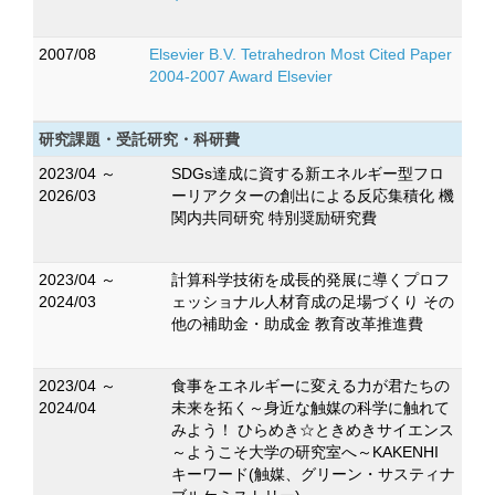
2007/08
Elsevier B.V. Tetrahedron Most Cited Paper
2004-2007 Award Elsevier
研究課題・受託研究・科研費
2023/04 ～
SDGs達成に資する新エネルギー型フロ
2026/03
ーリアクターの創出による反応集積化 機
関内共同研究 特別奨励研究費
2023/04 ～
計算科学技術を成長的発展に導くプロフ
2024/03
ェッショナル人材育成の足場づくり その
他の補助金・助成金 教育改革推進費
2023/04 ～
食事をエネルギーに変える力が君たちの
2024/04
未来を拓く～身近な触媒の科学に触れて
みよう！ ひらめき☆ときめきサイエンス
～ようこそ大学の研究室へ～KAKENHI
キーワード(触媒、グリーン・サスティナ