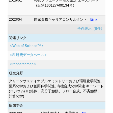
2016/01
Webクリエーター能力認定 エキスパート
（証第160127A00134号）
2023/04
国家資格キャリアコンサルタント
全件表示（9件）
関連リンク
＜Web of Science™＞
＜科研費データベース＞
＜researchmap＞
研究分野
グリーンサステイナブルケミストリーおよび環境化学関連,
薬系化学および創薬科学関連, 有機合成化学関連 キーワード
(ロジウム(Ⅱ)錯体、高分子触媒、フロー合成、不斉触媒、
計算化学)
所属学会