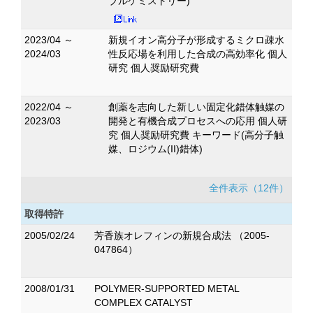
ブルケミストリー)
2023/04 ～
新規イオン高分子が形成するミクロ疎水
2024/03
性反応場を利用した合成の高効率化 個人
研究 個人奨励研究費
2022/04 ～
創薬を志向した新しい固定化錯体触媒の
2023/03
開発と有機合成プロセスへの応用 個人研
究 個人奨励研究費 キーワード(高分子触
媒、ロジウム(II)錯体)
全件表示（12件）
取得特許
2005/02/24
芳香族オレフィンの新規合成法 （2005-
047864）
2008/01/31
POLYMER-SUPPORTED METAL
COMPLEX CATALYST