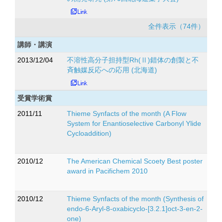
全件表示（74件）
講師・講演
2013/12/04
不溶性高分子担持型Rh(Ⅱ)錯体の創製と不
斉触媒反応への応用 (北海道)
受賞学術賞
2011/11
Thieme Synfacts of the month (A Flow
System for Enantioselective Carbonyl Ylide
Cycloaddition)
2010/12
The American Chemical Scoety Best poster
award in Pacifichem 2010
2010/12
Thieme Synfacts of the month (Synthesis of
endo-6-Aryl-8-oxabicyclo-[3.2.1]oct-3-en-2-
one)