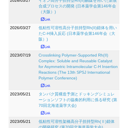
2026/03/27
イオン高分子担持型Rh(II)触媒を用いた新規
合成プロセスの開発 (日本薬学会第146年会
（大阪）)
2026/03/27
低粘性可溶性高分子担持型Rh(II)錯体を用い
たC-H挿入反応 (日本薬学会第146年会（大
阪）)
2023/07/19
Crosslinking Polymer-Supported Rh(II)
Complex: Soluble and Reusable Catalyst
for Asymmetric Intramolecular C-H Insertion
Reactions (The 13th SPSJ International
Polymer Conference)
2023/05/21
タンパク質構造予測とドッキングシミュレ
ーションソフトの協奏的利用に係る研究 (第
70回北海道薬学大会)
2023/05/21
低粘性可溶性架橋高分子担持型Rh(Ⅱ)錯体
の開発研究 (第70回北海道薬学大会)