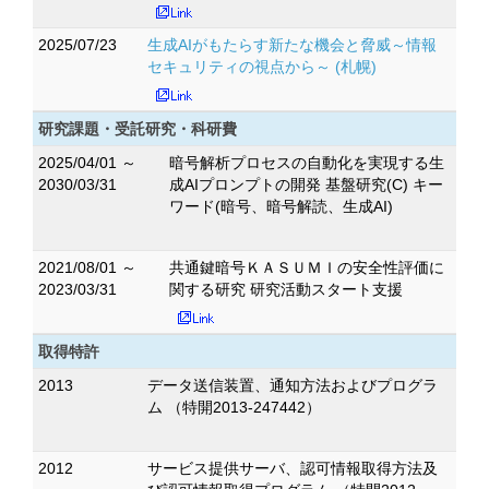
2025/07/23
生成AIがもたらす新たな機会と脅威～情報
セキュリティの視点から～ (札幌)
研究課題・受託研究・科研費
2025/04/01 ～
暗号解析プロセスの自動化を実現する生
2030/03/31
成AIプロンプトの開発 基盤研究(C) キー
ワード(暗号、暗号解読、生成AI)
2021/08/01 ～
共通鍵暗号ＫＡＳＵＭＩの安全性評価に
2023/03/31
関する研究 研究活動スタート支援
取得特許
2013
データ送信装置、通知方法およびプログラ
ム （特開2013-247442）
2012
サービス提供サーバ、認可情報取得方法及