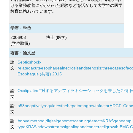
ける業務改善にかかわった経験などを活かして大学での医学
教育に携わっています。
学歴・学位
2006/03
博士 (医学)
(学位取得)
著書・論文歴
論
Septicshock-
文
relatedacuteesophagealnecrosisandstenosis:threecasesofacqu
Esophagus (共著) 2015
論
Oxaliplatinに対するアナフィラキシーショックを来した２例 日
文
論
p53negativelyregulatesthehepatomagrowthfactorHDGF. Can
文
論
Anovelmethod,digitalgenomescanningdetectsKRASgeneamplifi
文
typeKRASindownstreamsignalingandcancercellgrowth BMC 