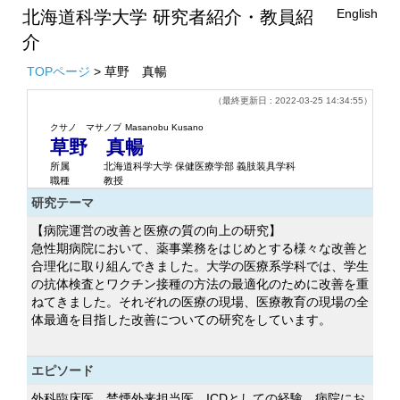
English
北海道科学大学 研究者紹介・教員紹
介
TOPページ
> 草野 真暢
（最終更新日 : 2022-03-25 14:34:55）
クサノ マサノブ
Masanobu Kusano
草野 真暢
所属
北海道科学大学 保健医療学部 義肢装具学科
職種
教授
研究テーマ
【病院運営の改善と医療の質の向上の研究】
急性期病院において、薬事業務をはじめとする様々な改善と
合理化に取り組んできました。大学の医療系学科では、学生
の抗体検査とワクチン接種の方法の最適化のために改善を重
ねてきました。それぞれの医療の現場、医療教育の現場の全
体最適を目指した改善についての研究をしています。
エピソード
外科臨床医、禁煙外来担当医、ICDとしての経験、病院にお