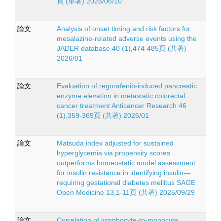
頁 (単著) 2026/06/10
論文
Analysis of onset timing and risk factors for
mesalazine-related adverse events using the
JADER database 40 (1),474-485頁 (共著)
2026/01
論文
Evaluation of regorafenib-induced pancreatic
enzyme elevation in metastatic colorectal
cancer treatment Anticancer Research 46
(1),359-369頁 (共著) 2026/01
論文
Matsuda index adjusted for sustained
hyperglycemia via propensity scores
outperforms homeostatic model assessment
for insulin resistance in identifying insulin—
requiring gestational diabetes mellitus SAGE
Open Medicine 13,1-11頁 (共著) 2025/09/29
論文
Correlation of lymphocyte-to-monocyte,