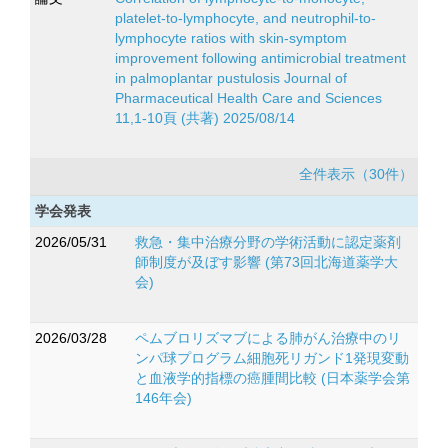
platelet-to-lymphocyte, and neutrophil-to-
lymphocyte ratios with skin-symptom
improvement following antimicrobial treatment
in palmoplantar pustulosis Journal of
Pharmaceutical Health Care and Sciences
11,1-10頁 (共著) 2025/08/14
全件表示（30件）
学会発表
2026/05/31
救急・集中治療分野の学術活動に認定薬剤
師制度が及ぼす影響 (第73回北海道薬学大
会)
2026/03/28
ペムブロリズマブによる肺がん治療中のリ
ンパ球プログラム細胞死リガンド1発現変動
と血液学的指標の癌腫間比較 (日本薬学会第
146年会)