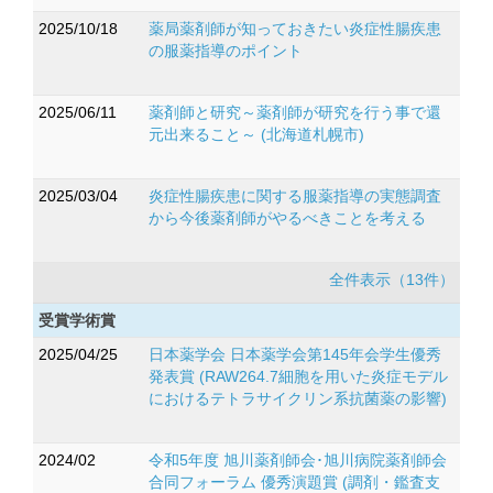
2025/10/18
薬局薬剤師が知っておきたい炎症性腸疾患
の服薬指導のポイント
2025/06/11
薬剤師と研究～薬剤師が研究を行う事で還
元出来ること～ (北海道札幌市)
2025/03/04
炎症性腸疾患に関する服薬指導の実態調査
から今後薬剤師がやるべきことを考える
全件表示（13件）
受賞学術賞
2025/04/25
日本薬学会 日本薬学会第145年会学生優秀
発表賞 (RAW264.7細胞を用いた炎症モデル
におけるテトラサイクリン系抗菌薬の影響)
2024/02
令和5年度 旭川薬剤師会･旭川病院薬剤師会
合同フォーラム 優秀演題賞 (調剤・鑑査支