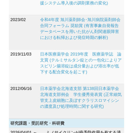
援システム導入後の調剤業務の変化)
2023/02
令和4年度 旭川薬剤師会･旭川病院薬剤師会
合同フォーラム 奨励賞 (有害事象自発報告
データベースを用いた抗がん剤関連眼障害
における転帰および発症時期の解析)
2019/11/03
日本医療薬学会 2019年度 医療薬学誌 論
文賞 (テルミサルタン錠との一包化によりア
スピリン腸溶錠は成分量および溶出率が低
下する配合変化を起こす)
2012/06/16
日本薬学会北海道支部 第138回日本薬学会
北海道支部例会 学生優秀発表賞 (正常細気
管支上皮細胞に及ぼすクラリスロマイシン
の濃度及び処理時間に関する研究)
研究課題・受託研究・科研費
2026/04/01 ～
ミノサイクリンが癌予防作用を有する潰