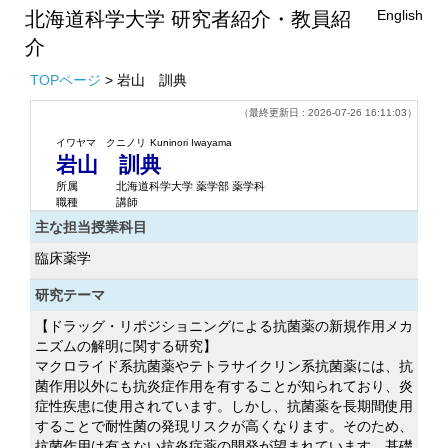
English
北海道科学大学 研究者紹介・教員紹
介
TOPページ
> 岩山 訓典
（最終更新日 : 2026-07-26 16:11:03）
イワヤマ クニノリ
Kuninori Iwayama
岩山 訓典
所属
北海道科学大学 薬学部 薬学科
職種
講師
主な担当授業科目
臨床薬学
研究テーマ
【ドラッグ・リポジショニングによる抗菌薬の新規作用メカ
ニズムの解明に関する研究】
マクロライド系抗菌薬やテトラサイクリン系抗菌薬には、抗
菌作用以外にも抗炎症作用を有することが知られており、炎
症性疾患に使用されています。しかし、抗菌薬を長期間使用
することで耐性菌の発現リスクが高くなります。そのため、
抗菌作用は有さない抗炎症薬の開発が望まれています。基礎