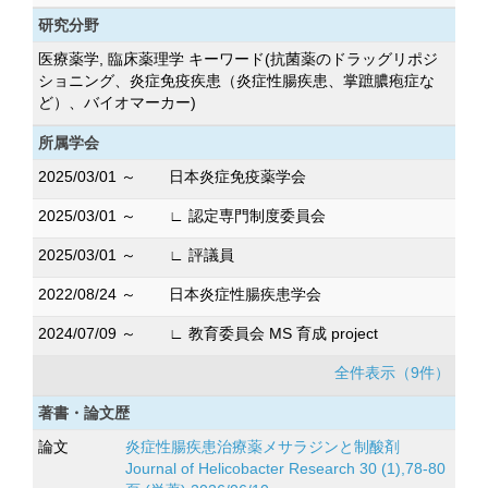
研究分野
医療薬学, 臨床薬理学 キーワード(抗菌薬のドラッグリポジ
ショニング、炎症免疫疾患（炎症性腸疾患、掌蹠膿疱症な
ど）、バイオマーカー)
所属学会
2025/03/01 ～
日本炎症免疫薬学会
2025/03/01 ～
∟ 認定専門制度委員会
2025/03/01 ～
∟ 評議員
2022/08/24 ～
日本炎症性腸疾患学会
2024/07/09 ～
∟ 教育委員会 MS 育成 project
全件表示（9件）
著書・論文歴
論文
炎症性腸疾患治療薬メサラジンと制酸剤
Journal of Helicobacter Research 30 (1),78-80