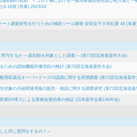
る薬剤師の役割 －コロナ禍における一般用医薬品使用及び処方薬と一
18頁 (共著) 2023/10
調査研究を行うための補助ツール開発 安田女子大学紀要 48 (単著) 20
寄与するか ―薬剤師を対象とした調査― (第72回北海道薬学大会)
ための認知機能評価項目の検討 (第72回北海道薬学大会)
般用医薬品オーバードーズの認識に関する実態調査 (第72回北海道薬学
生対象の月経関連用薬の販売・相談に関する調査研究 (第72回北海道薬
療DX導入による業務改善効果の検証 (日本薬学会第146年会)
しと同じ質問をするの？～