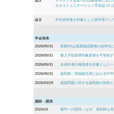
論文
ドライアイ患者への点眼指導におけ
カルコミュニケーション学会誌 21 (2),6-
論文
学生研究者を対象とした医学系アンケート
学会発表
2026/05/31
医療DXは残薬確認業務の効率化に
2026/05/31
吸入手技指導対象患者を可視化する
2026/05/31
未成年者の保護者を対象とした一
2026/05/31
薬剤師・登録販売者における中学
2026/03/29
残薬問題に対する薬剤師の役割と医
講師・講演
2024/10
薬学への招待～なぜ、薬剤師も良