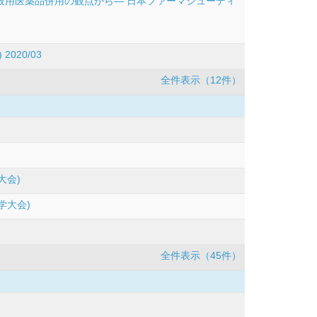
般用医薬品併用の観点から― 日本ファーマシューティ
20/03
全件表示（12件）
大会)
学大会)
全件表示（45件）