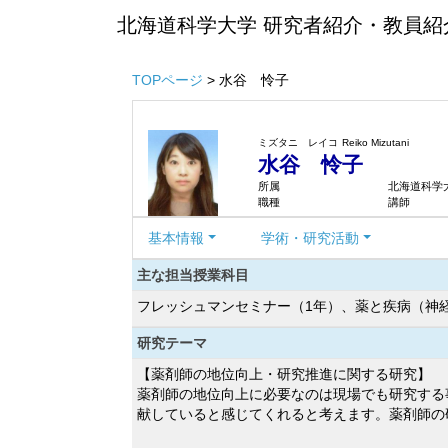
北海道科学大学 研究者紹介・教員紹
TOPページ
> 水谷 怜子
ミズタニ レイコ
Reiko Mizutani
水谷 怜子
所属
北海道科学大
職種
講師
基本情報
学術・研究活動
主な担当授業科目
フレッシュマンセミナー（1年）、薬と疾病（神
研究テーマ
【薬剤師の地位向上・研究推進に関する研究】
薬剤師の地位向上に必要なのは現場でも研究する
献していると感じてくれると考えます。薬剤師の