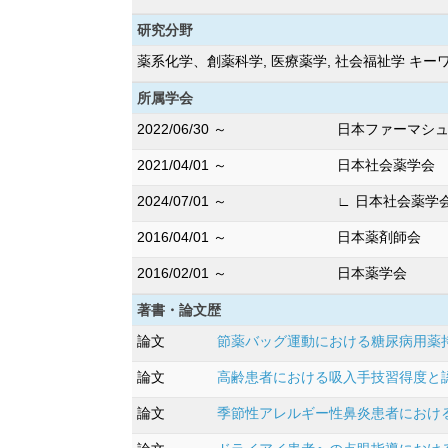
研究分野
薬系化学、創薬科学, 医療薬学, 社会福祉学 キ
所属学会
2022/06/30 ～
日本ファーマシ
2021/04/01 ～
日本社会薬学会
2024/07/01 ～
∟ 日本社会薬学
2016/04/01 ～
日本薬剤師会
2016/02/01 ～
日本薬学会
著書・論文歴
論文
節薬バッグ運動における糖尿病用薬持参患者の薬
論文
高齢患者における吸入手技習得度と認知機
論文
季節性アレルギー性鼻炎患者における適正な