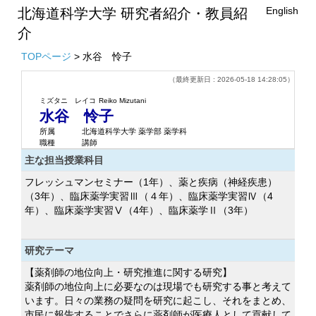
English
北海道科学大学 研究者紹介・教員紹
介
TOPページ
> 水谷 怜子
（最終更新日 : 2026-05-18 14:28:05）
ミズタニ レイコ
Reiko Mizutani
水谷 怜子
所属
北海道科学大学 薬学部 薬学科
職種
講師
主な担当授業科目
フレッシュマンセミナー（1年）、薬と疾病（神経疾患）
（3年）、臨床薬学実習Ⅲ（４年）、臨床薬学実習Ⅳ（4
年）、臨床薬学実習Ⅴ（4年）、臨床薬学Ⅱ（3年）
研究テーマ
【薬剤師の地位向上・研究推進に関する研究】
薬剤師の地位向上に必要なのは現場でも研究する事と考えて
います。日々の業務の疑問を研究に起こし、それをまとめ、
市民に報告することでさらに薬剤師が医療人として貢献して