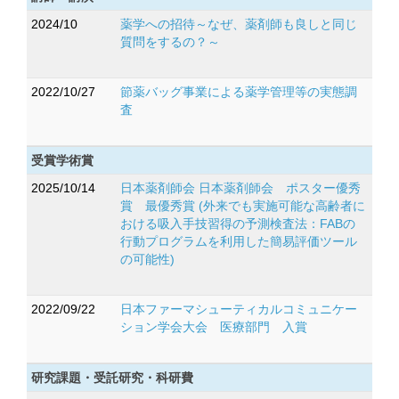
2024/10
薬学への招待～なぜ、薬剤師も良しと同じ
質問をするの？～
2022/10/27
節薬バッグ事業による薬学管理等の実態調
査
受賞学術賞
2025/10/14
日本薬剤師会 日本薬剤師会 ポスター優秀
賞 最優秀賞 (外来でも実施可能な高齢者に
おける吸入手技習得の予測検査法：FABの
行動プログラムを利用した簡易評価ツール
の可能性)
2022/09/22
日本ファーマシューティカルコミュニケー
ション学会大会 医療部門 入賞
研究課題・受託研究・科研費