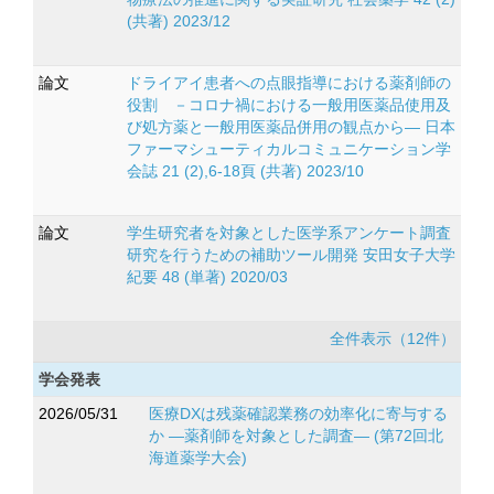
(共著) 2023/12
論文
ドライアイ患者への点眼指導における薬剤師の
役割 －コロナ禍における一般用医薬品使用及
び処方薬と一般用医薬品併用の観点から― 日本
ファーマシューティカルコミュニケーション学
会誌 21 (2),6-18頁 (共著) 2023/10
論文
学生研究者を対象とした医学系アンケート調査
研究を行うための補助ツール開発 安田女子大学
紀要 48 (単著) 2020/03
全件表示（12件）
学会発表
2026/05/31
医療DXは残薬確認業務の効率化に寄与する
か ―薬剤師を対象とした調査― (第72回北
海道薬学大会)