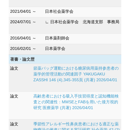
2021/04/01 ～
日本社会薬学会
2024/07/01 ～
∟ 日本社会薬学会 北海道支部 事務局
2016/04/01 ～
日本薬剤師会
2016/02/01 ～
日本薬学会
著書・論文歴
論文
節薬バッグ運動における糖尿病用薬持参患者の
薬学的管理活動の関連因子 YAKUGAKU
ZASSHI 146 (4),345-355頁 (共著) 2026/04/01
論文
高齢患者における吸入手技習得度と認知機能検
査との関連性：MMSEとFABを用いた後方視的
研究 医療薬学 (共著) 2026/04/01
論文
季節性アレルギー性鼻炎患者における適正な薬
物療法の推進に関する実証研究 社会薬学 42 (2)