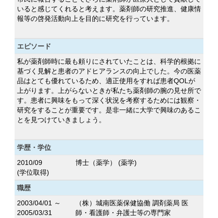
いると感じてくれると考えます。薬剤師の研究推進、健康情
報等の啓発活動向上を目的に研究を行っています。
エピソード
私が薬剤師時に最も頼りにされていたことは、科学的根拠に
基づく見解と患者のアドヒアランスの向上でした。今の医薬
品はとても優れているため、適正使用をすれば患者QOLが
上がります。上がらないときが私たち薬剤師の腕の見せ所で
す。患者に興味をもって深く状況を考察するためには観察・
研究をすることが重要です。是非一緒に大学で興味のあるこ
とを見つけていきましょう。
学歴・学位
2010/09
博士（薬学） (薬学)
(学位取得)
職歴
2003/04/01 ～
（株）城南医薬保健協働 調剤薬局 医
2005/03/31
師・看護師・弁護士等の専門家