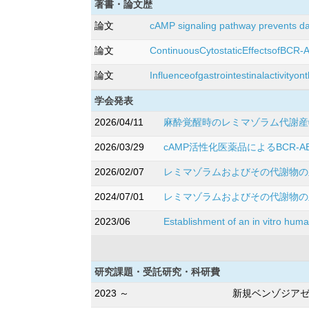
著書・論文歴
論文
cAMP signaling pathway prevents da
論文
ContinuousCytostaticEffectsofBCR-
論文
Influenceofgastrointestinalactivity
学会発表
2026/04/11
麻酔覚醒時のレミマゾラム代謝産物
2026/03/29
cAMP活性化医薬品によるBCR-
2026/02/07
レミマゾラムおよびその代謝物の血
2024/07/01
レミマゾラムおよびその代謝物の血
2023/06
Establishment of an in vitro hum
研究課題・受託研究・科研費
2023 ～
新規ベンゾジアゼ