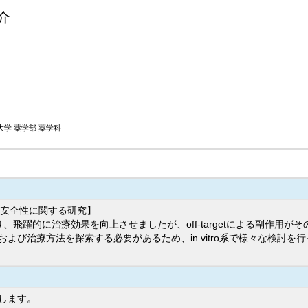
介
学 薬学部 薬学科
療効果および安全性に関する研究】
、飛躍的に治療効果を向上させましたが、off-targetによる副作用
び治療方法を探索する必要があるため、in vitro系で様々な検討を
します。