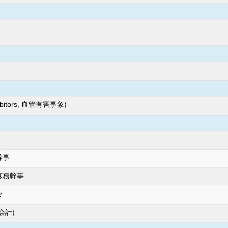
ibitors, 血管有害事象)
幹事
庶務幹事
会
会計)