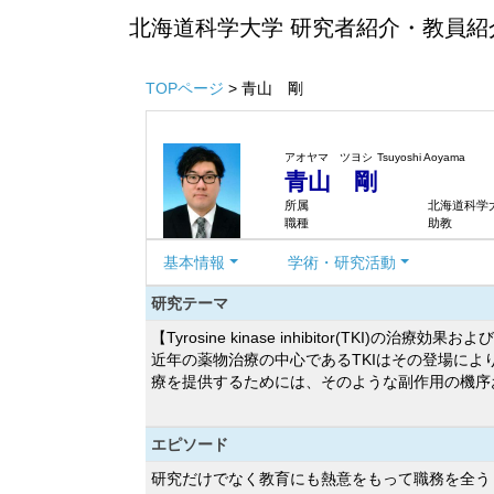
北海道科学大学 研究者紹介・教員紹
TOPページ
> 青山 剛
アオヤマ ツヨシ
Tsuyoshi Aoyama
青山 剛
所属
北海道科学大
職種
助教
基本情報
学術・研究活動
研究テーマ
【Tyrosine kinase inhibitor(TKI)の治
近年の薬物治療の中心であるTKIはその登場により
療を提供するためには、そのような副作用の機序およ
エピソード
研究だけでなく教育にも熱意をもって職務を全う