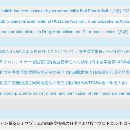
satinib-induced vascular hyperpermeability Biol Pharm Bull. (共著) 202
ABLTyrosineKinaseInhibitors(TKIs)afterWashoutinHumanLeukemicK562Ce
ontheabsorptionofnilotinib Drug Metabolism and Pharmacokinetics. (共著)
CNS7054による再鎮静リスクについて：血中濃度推移からの検討 (第
ABLチロシンキナーゼ阻害剤誘発血管毒性への効果 (日本薬学会第146年会
漿中遊離形濃度同時測定法の確立 (第39回北海道TDM研究会研究発表
漿中遊離形濃度同時測定法の確立 (第40回日本TDM学会・学術大会)
an blood-placental barrier model and verification of remimazolam perm
ピン系薬レミマゾラムの鎮静度指標の解明および投与プロトコル作 成 基