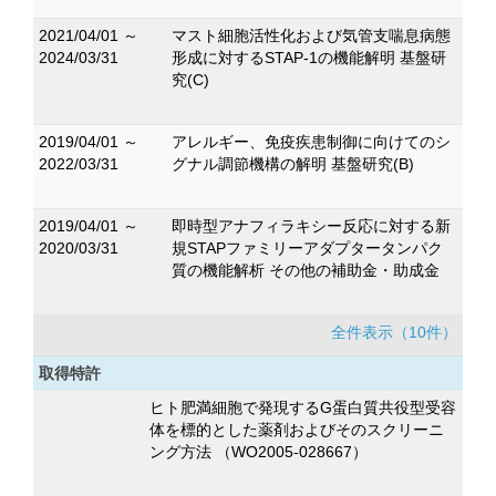
2021/04/01 ～
マスト細胞活性化および気管支喘息病態
2024/03/31
形成に対するSTAP-1の機能解明 基盤研
究(C)
2019/04/01 ～
アレルギー、免疫疾患制御に向けてのシ
2022/03/31
グナル調節機構の解明 基盤研究(B)
2019/04/01 ～
即時型アナフィラキシー反応に対する新
2020/03/31
規STAPファミリーアダプタータンパク
質の機能解析 その他の補助金・助成金
全件表示（10件）
取得特許
ヒト肥満細胞で発現するG蛋白質共役型受容
体を標的とした薬剤およびそのスクリーニ
ング方法 （WO2005-028667）