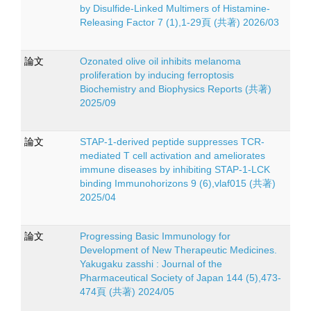
by Disulfide-Linked Multimers of Histamine-
Releasing Factor 7 (1),1-29頁 (共著) 2026/03
論文
Ozonated olive oil inhibits melanoma
proliferation by inducing ferroptosis
Biochemistry and Biophysics Reports (共著)
2025/09
論文
STAP-1-derived peptide suppresses TCR-
mediated T cell activation and ameliorates
immune diseases by inhibiting STAP-1-LCK
binding Immunohorizons 9 (6),vlaf015 (共著)
2025/04
論文
Progressing Basic Immunology for
Development of New Therapeutic Medicines.
Yakugaku zasshi : Journal of the
Pharmaceutical Society of Japan 144 (5),473-
474頁 (共著) 2024/05