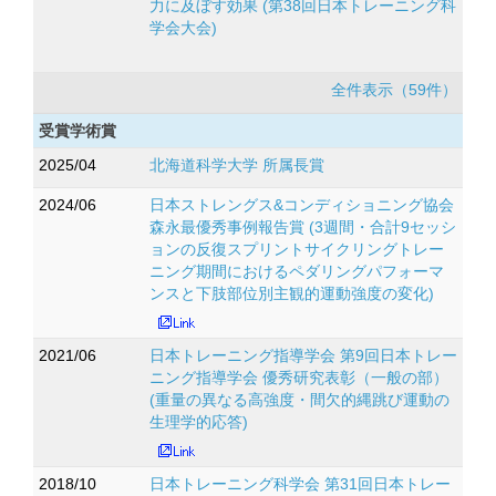
力に及ぼす効果 (第38回日本トレーニング科
学会大会)
全件表示（59件）
受賞学術賞
2025/04
北海道科学大学 所属長賞
2024/06
日本ストレングス&コンディショニング協会
森永最優秀事例報告賞 (3週間・合計9セッシ
ョンの反復スプリントサイクリングトレー
ニング期間におけるペダリングパフォーマ
ンスと下肢部位別主観的運動強度の変化)
2021/06
日本トレーニング指導学会 第9回日本トレー
ニング指導学会 優秀研究表彰（一般の部）
(重量の異なる高強度・間欠的縄跳び運動の
生理学的応答)
2018/10
日本トレーニング科学会 第31回日本トレー