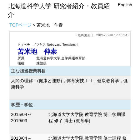
English
北海道科学大学 研究者紹介・教員紹
介
TOPページ
> 苫米地 伸泰
（最終更新日 : 2026-06-10 17:40:34）
トマベチ ノブヤス
Nobuyasu Tomabechi
苫米地 伸泰
所属
北海道科学大学 全学共通教育部
職種
准教授
主な担当授業科目
人間の理解Ⅰ(健康と運動)，体育実技ⅠⅡ，健康教育学，健
康科学
学歴・学位
2015/04～
北海道大学大学院 教育学院 博士後期課
2019/03
程 修了 博士 (教育学)
2013/04～
北海道大学大学院 教育学院 修士課程 修