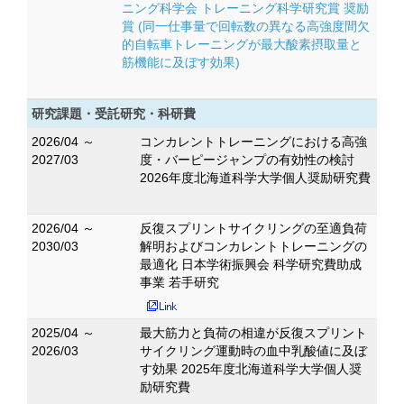
ニング科学会 トレーニング科学研究賞 奨励
賞 (同一仕事量で回転数の異なる高強度間欠
的自転車トレーニングが最大酸素摂取量と
筋機能に及ぼす効果)
研究課題・受託研究・科研費
2026/04 ～
コンカレントトレーニングにおける高強
2027/03
度・バーピージャンプの有効性の検討
2026年度北海道科学大学個人奨励研究費
2026/04 ～
反復スプリントサイクリングの至適負荷
2030/03
解明およびコンカレントトレーニングの
最適化 日本学術振興会 科学研究費助成
事業 若手研究
2025/04 ～
最大筋力と負荷の相違が反復スプリント
2026/03
サイクリング運動時の血中乳酸値に及ぼ
す効果 2025年度北海道科学大学個人奨
励研究費