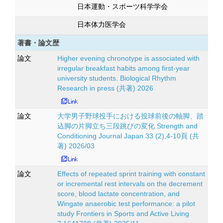
日本運動・スポーツ科学学会
日本体力医学会
著書・論文歴
論文
Higher evening chronotype is associated with
irregular breakfast habits among first-year
university students. Biological Rhythm
Research in press (共著) 2026
論文
大学男子野球投手における投球前後の軸脚、踏
込脚の片脚立ち三段跳びの変化 Strength and
Conditioning Journal Japan 33 (2),4-10頁 (共
著) 2026/03
論文
Effects of repeated sprint training with constant
or incremental rest intervals on the decrement
score, blood lactate concentration, and
Wingate anaerobic test performance: a pilot
study Frontiers in Sports and Active Living