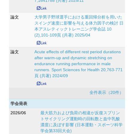
7,1641788 (共著) 2025/11
論文
大学男子野球選手における重回帰分析を用いた
スイング速度に影響を与える体力因子の検討 日
本アスレティックトレーニング学会誌 10
(2),101-109頁 (共著) 2025/04
論文
Acute effects of different rest period durations
after warm-up and dynamic stretching on
endurance running performance in male
runners. Sport Sciences for Health 20,763-771
頁 (共著) 2024/09
全件表示（20件）
学会発表
2026/06
最大筋力および負荷の相違が反復スプリン
トサイクリング運動時の回転数と血中乳酸
濃度に及ぼす影響 (日本運動・スポーツ科学
学会第33回大会)