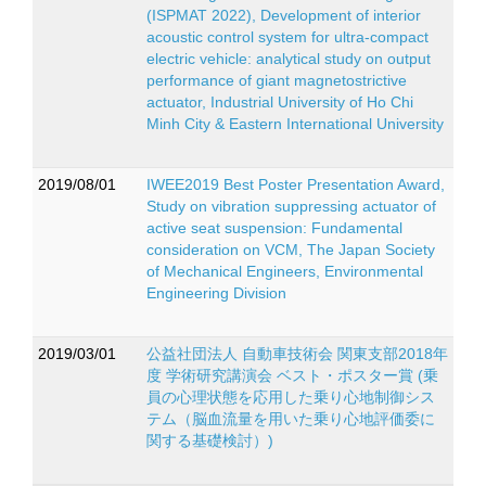
(ISPMAT 2022), Development of interior
acoustic control system for ultra-compact
electric vehicle: analytical study on output
performance of giant magnetostrictive
actuator, Industrial University of Ho Chi
Minh City & Eastern International University
2019/08/01
IWEE2019 Best Poster Presentation Award,
Study on vibration suppressing actuator of
active seat suspension: Fundamental
consideration on VCM, The Japan Society
of Mechanical Engineers, Environmental
Engineering Division
2019/03/01
公益社団法人 自動車技術会 関東支部2018年
度 学術研究講演会 ベスト・ポスター賞 (乗
員の心理状態を応用した乗り心地制御シス
テム（脳血流量を用いた乗り心地評価委に
関する基礎検討）)