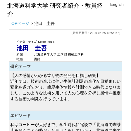
English
北海道科学大学 研究者紹介・教員紹
介
TOPページ
> 池田 圭吾
（最終更新日 : 2026-05-25 18:55:57）
イケダ ケイゴ
Keigo Ikeda
池田 圭吾
所属
北海道科学大学 工学部 機械工学科
職種
講師
研究テーマ
【人の感情がわかる乗り物の開発を目指し研究】
近年では、技術の進歩に伴い生体計測器の進化が目覚ましい
変化を遂げており、簡易生体情報を計測できる時代になりま
した。このような技術を用いて人の心理を分析し感情を推定
する技術の開発を行っています。
エピソード
私はコーヒーが大好きで、学生時代に冗談で「北海道で喫茶
店を開くことが夢だ」と言いふらしていたら、北海道に来て