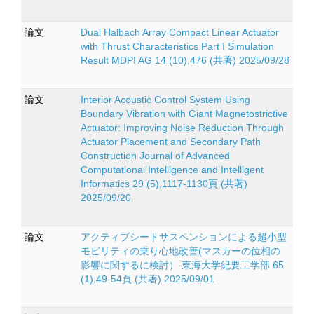
論文
Dual Halbach Array Compact Linear Actuator
with Thrust Characteristics Part I Simulation
Result MDPI AG 14 (10),476 (共著) 2025/09/28
論文
Interior Acoustic Control System Using
Boundary Vibration with Giant Magnetostrictive
Actuator: Improving Noise Reduction Through
Actuator Placement and Secondary Path
Construction Journal of Advanced
Computational Intelligence and Intelligent
Informatics 29 (5),1117-1130頁 (共著)
2025/09/20
論文
アクティブシートサスペンションによる超小型
モビリティの乗り心地改善(マスカーの位相の
影響に関するに検討） 東海大学紀要工学部 65
(1),49-54頁 (共著) 2025/09/01