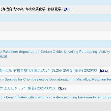
(有機合成化学, 有機金属化学, 触媒化学)
 Palladium deposited on Cerium Oxide: Unveiling Pd Loading–Activity
06/16
有機合成化学協会誌 84 (3),255-256頁 (単著) 2026/03
sium Species for Chemoselective Deprotonation in Microflow Reaction
き 3,74 (単著) 2025/03/10
 and alkenyl triflates with silylboronic esters avoiding base-mediated