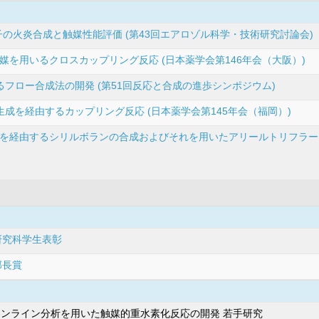
ノ粒子の火炎合成と触媒性能評価 (第43回エアロゾル科学・技術研究討論会)
を用いるクロスカップリング反応 (日本薬学会第146年会（大阪）)
フロー合成法の開発 (第51回反応と合成の進歩シンポジウム)
成を経由するカップリング反応 (日本薬学会第145年会（福岡）)
を経由するシリルボランの合成およびそれを用いたアリールトリフラート
研究科学生表彰
部長賞
ンライン分析を用いた触媒的重水素化反応の開発 若手研究