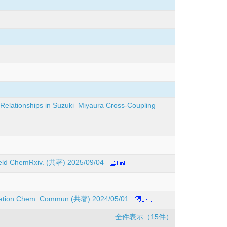
 Relationships in Suzuki–Miyaura Cross-Coupling
 Field ChemRxiv. (共著) 2025/09/04
 borylation Chem. Commun (共著) 2024/05/01
全件表示（15件）