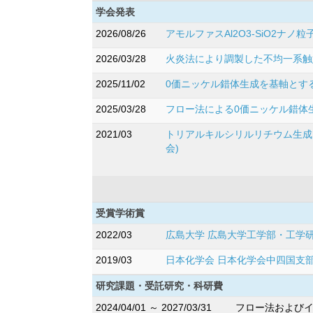
学会発表
2026/08/26
アモルファスAl2O3-SiO2ナ
2026/03/28
火炎法により調製した不均一系触媒
2025/11/02
0価ニッケル錯体生成を基軸とする
2025/03/28
フロー法による0価ニッケル錯体生
2021/03
トリアルキルシリルリチウム生成
会)
受賞学術賞
2022/03
広島大学 広島大学工学部・工学
2019/03
日本化学会 日本化学会中四国支
研究課題・受託研究・科研費
2024/04/01 ～ 2027/03/31
フロー法およびイ