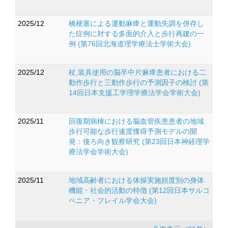
2025/12
橋梗塞による運動麻痺と運動失調を併存し
た症例に対する多面的介入と歩行再建の一
例 (第76回北海道理学療法士学術大会)
2025/12
杖,装具使用の脳卒中片麻痺患者における二
動作歩行と三動作歩行の予測因子の検討 (第
14回日本支援工学理学療法学会学術大会)
2025/11
回復期病棟における脳血管疾患患者の地域
歩行可能な歩行速度獲得予測モデルの開
発：後ろ向き観察研究 (第23回日本神経理学
療法学会学術大会)
2025/11
地域高齢者における体操実施頻度別の身体
機能・社会的活動の特徴 (第12回日本サルコ
ペニア・フレイル学会大会)