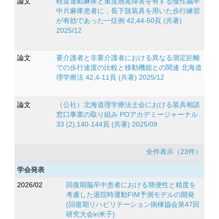
論文
軽度運動麻痺と重度感覚障害を有する慢性脳卒
中片麻痺患者に，長下肢装具を用いた歩行練習
が有効であった一症例 42,44-50頁 (共著)
2025/12
論文
要介護者と非要介護者における異なる測定距離
での歩行速度の比較と移動機能との関連 北海道
理学療法 42,4-11頁 (共著) 2025/12
論文
（公社）北海道理学療法士会における装具相談
窓口事業の取り組み POアカデミージャーナル
33 (2),140-144頁 (共著) 2025/09
全件表示（23件）
学会発表
2026/02
回復期脳卒中患者における簡便性と精度を
考慮した退院時運動FIM予測モデルの開発
(回復期リハビリテーション病棟協会第47回
研究大会in米子)