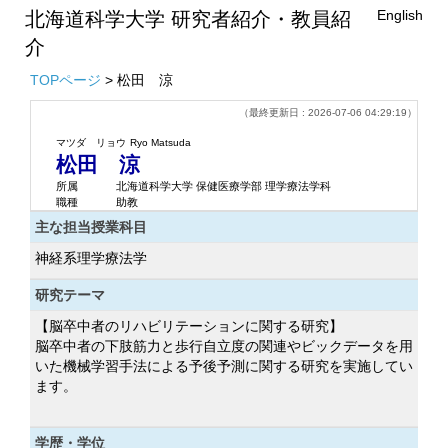
English
北海道科学大学 研究者紹介・教員紹
介
TOPページ
> 松田 涼
（最終更新日 : 2026-07-06 04:29:19）
マツダ リョウ
Ryo Matsuda
松田 涼
所属
北海道科学大学 保健医療学部 理学療法学科
職種
助教
主な担当授業科目
神経系理学療法学
研究テーマ
【脳卒中者のリハビリテーションに関する研究】
脳卒中者の下肢筋力と歩行自立度の関連やビックデータを用
いた機械学習手法による予後予測に関する研究を実施してい
ます。
学歴・学位