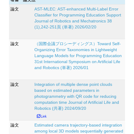
論文
AST-MLEC: AST-enhanced Multi-Label Error
Classifier for Programming Education Support
Journal of Robotics and Mechatronics 38
(1),242-251頁 (単著) 2026/02/20
論文
（国際会議プロシーディングス）Toward Self-
Organizing Error Taxonomies in Lightweight
Language Models for Programming Education
31st International Symposium on Artificial Life
and Robotics (単著) 2026/01
論文
Integration of multiple dense point clouds
based on estimated parameters in
photogrammetry with QR code for reducing
computation time Journal of Artificial Life and
Robotics (共著) 2024/09/20
論文
Estimated camera trajectory-based integration
among local 3D models sequentially generated