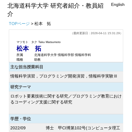
English
北海道科学大学 研究者紹介・教員紹
介
TOPページ
> 松本 拓
（最終更新日 : 2026-04-11 15:31:29）
マツモト タク
Taku Matsumoto
松本 拓
所属
北海道科学大学 情報科学部 情報科学科
職種
助教
主な担当授業科目
情報科学演習，プログラミング開発演習，情報科学実験Ⅲ
研究テーマ
ロボット要素技術に関する研究／プログラミング教育におけ
るコーディング支援に関する研究
学歴・学位
2022/09
博士 甲CI博第102号(コンピュータ理工