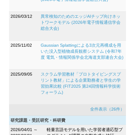
2026/03/12
異常検知のためのエッジAIチップ向けネッ
トワークモデル (2026年電子情報通信学会
総合大会)
2025/11/02
Gaussian Splattingによる3次元再構成を用
いた没入型植物成長観察システム (令和7年
度 電気・情報関係学会北海道支部連合大会)
2025/09/05
スクラム学習教材「プロトタイピングスプ
リント教材」による企業勤務者と学生の学
習効果比較 (FIT2025 第24回情報科学技術
フォーラム)
全件表示（26件）
研究課題・受託研究・科研費
2026/04/01 ～
軽量言語モデルを用いた学習者適応型プ