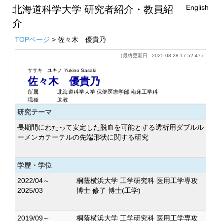
English
北海道科学大学 研究者紹介・教員紹
介
TOPページ
> 佐々木 優貴乃
（最終更新日 : 2025-08-28 17:52:47）
ササキ ユキノ
Yukino Sasaki
佐々木 優貴乃
所属
北海道科学大学 保健医療学部 臨床工学科
職種
助教
研究テーマ
長期間にわたって安定した脱血を可能とする透析用ダブルル
ーメンカテーテルの先端形状に関する研究
学歴・学位
2022/04～
桐蔭横浜大学 工学研究科 医用工学専攻
2025/03
博士 修了 博士(工学)
2019/09～
桐蔭横浜大学 工学研究科 医用工学専攻